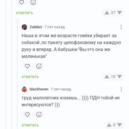
37
ZabilaU
7 лет назад
Наша в этом же возрасте говёхи убирает за
собакой ,по пакету целофановому на каждую
руку и вперед. А бабушки-"Вы,что она же
маленькая"
10
blackhaven
7 лет назад
труд малолетних юзаешь... )))) ПДН тобой не
интересуются? )))
0