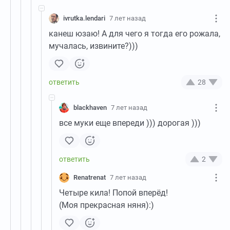
ivrutka.lendari
7 лет назад
канеш юзаю! А для чего я тогда его рожала,
мучалась, извините?)))
28
blackhaven
7 лет назад
все муки еще впереди ))) дорогая )))
2
Renatrenat
7 лет назад
Четыре кила! Попой вперёд!
(Моя прекрасная няня):)