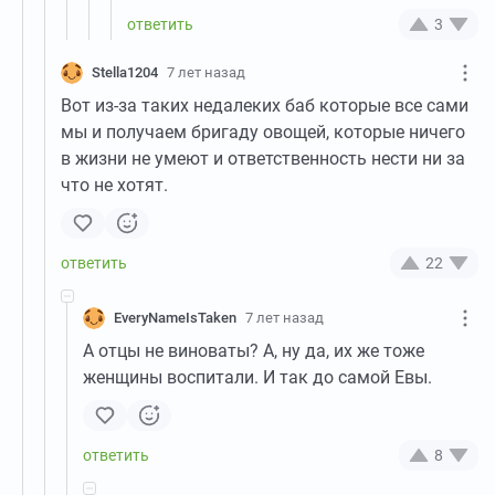
3
Stella1204
7 лет назад
Вот из-за таких недалеких баб которые все сами
мы и получаем бригаду овощей, которые ничего
в жизни не умеют и ответственность нести ни за
что не хотят.
22
EveryNameIsTaken
7 лет назад
А отцы не виноваты? А, ну да, их же тоже
женщины воспитали. И так до самой Евы.
8