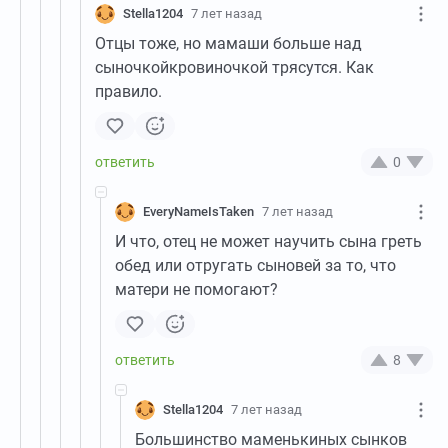
Stella1204
7 лет назад
Отцы тоже, но мамаши больше над
сыночкойкровиночкой трясутся. Как
правило.
0
EveryNameIsTaken
7 лет назад
И что, отец не может научить сына греть
обед или отругать сыновей за то, что
матери не помогают?
8
Stella1204
7 лет назад
Большинство маменькиных сынков