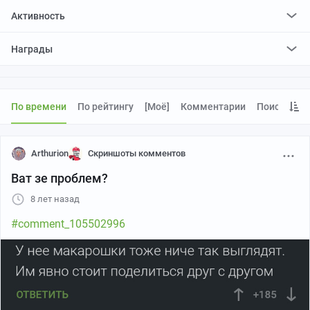
Активность
поставил
11337
плюсов и
67
минусов
Награды
По времени
По рейтингу
[моё]
Комментарии
Поиск
Arthurion
Скриншоты комментов
Ват зе проблем?
8 лет назад
#comment_105502996