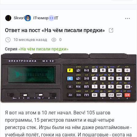
выкручивать громкость на максимум и закрывать
мафон подушкой))). после уроков ко мне полкласса
Skvorl
IT-юмор
IT
ходило играть. самая крутяцкая была игра
"Десантник" из четырёх частей. ну и много было
Ответ на пост «На чём писали предки»
клонов спектрумовских игрушек.
10 месяцев назад
0
бейсик и фокал освоил полностью, особенно рисовать
Серия
«На чём писали предки»
любил в нём всякое. Но вот там была возможность
делать в бейсике вставки на ассемблере. это у меня
так и не получилось((( остался можно сказать
незакрытый гештальт...
Я вот на этом в 10 лет начал. Весч! 105 шагов
программы, 15 регистров памяти и ещё четыре
регистра стек. Игры были на нём даже реалтаймовые -
учебный полёт, гонки на санях. И пошаговые - охота на