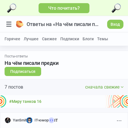
Что почитать?
Ответы на «На чём писали предки»
Вход
Горячее
Лучшее
Свежее
Подписки
Блоги
Темы
Посты-ответы
На чём писали предки
Подписаться
7 постов
сначала свежие
#Миру танков 16
YanSmit
IT-юмор
IT