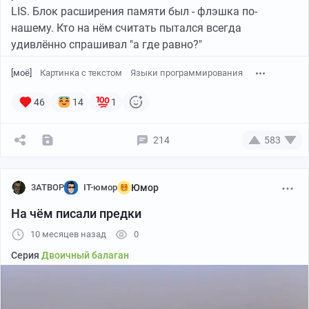
LIS. Блок расширения памяти был - флэшка по-
нашему. Кто на нём считать пытался всегда
удивлённо спрашивал "а где равно?"
[моё]
Картинка с текстом
Языки программирования
46
14
1
214
583
3ATBOP
IT-юмор
Юмор
На чём писали предки
10 месяцев назад
0
Серия
Двоичный балаган