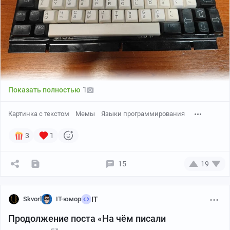
1
Показать полностью
Картинка с текстом
Мемы
Языки программирования
3
1
15
19
Skvorl
IT-юмор
IT
Продолжение поста «На чём писали