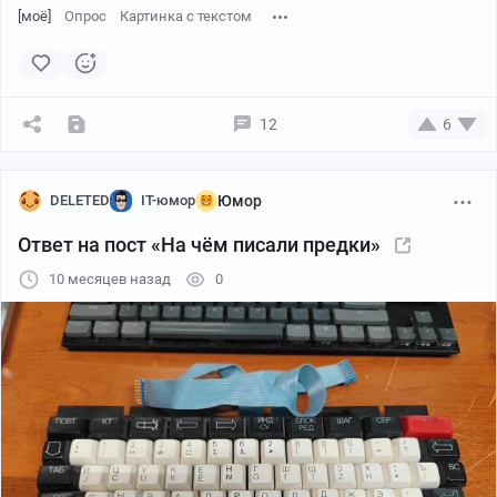
[моё]
Опрос
Картинка с текстом
12
6
DELETED
IT-юмор
Юмор
Ответ на пост «На чём писали предки»
10 месяцев назад
0