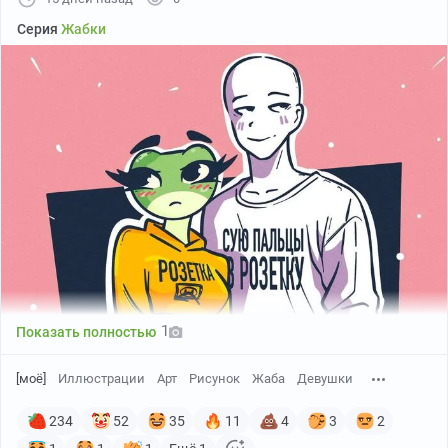
Серия
Жабки
1
Показать полностью
[моё]
Иллюстрации
Арт
Рисунок
Жаба
Девушки
234
52
35
11
4
3
2