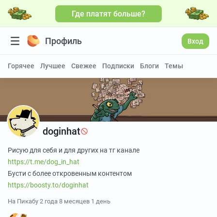
Где платят больше?
Профиль
Вход
Горячее
Лучшее
Свежее
Подписки
Блоги
Темы
doginhat
Рисую для себя и для других на тг канале
https://t.me/dog_in_hat
Бусти с более откровенным контентом
https://boosty.to/doginhat
На Пикабу
2 года 8 месяцев 1 день