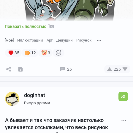
1
Показать полностью
[моё]
Иллюстрации
Арт
Девушки
Рисунок
35
12
3
25
225
Впервые слово «балалайка» встречается в протоколе задержания
от 23 июня 1688 года. И вот прошло уже 40000 лет, а балалайка
все так же популярна!
doginhat
Рисую руками
Канал автора
А бывает и так что заказчик настолько
увлекается отсылками, что весь рисунок