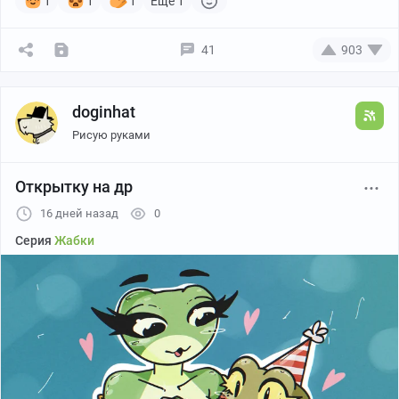
1
1
1
Ещё 1
41
903
Канал автора
doginhat
Рисую руками
Открытку на др
16 дней назад
0
Серия
Жабки