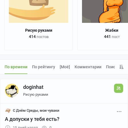
Рисую руками
Жабки
414
441
постов
пост
По времени
По рейтингу
[моё]
Комментарии
Поиск
doginhat
Рисую руками
С Днём Среды, мои чуваки
А допуски у тебя есть?
15 дней назад
0