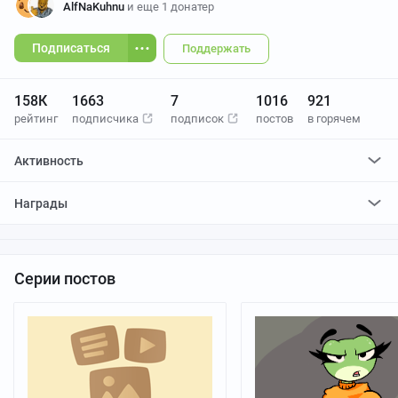
AlfNaKuhnu
и еще 1 донатер
Подписаться
Поддержать
158К
1663
7
1016
921
рейтинг
подписчика
подписок
постов
в горячем
Активность
поставил
32
плюса и
5
минусов
Награды
отредактировал
1
пост
проголосовал за
2
редактирования
Серии постов