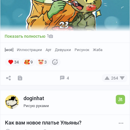
1
Показать полностью
[моё]
Иллюстрации
Арт
Девушки
Рисунок
Жаба
34
9
3
4
264
Канал автора
doginhat
Рисую руками
Как вам новое платье Ульяны?