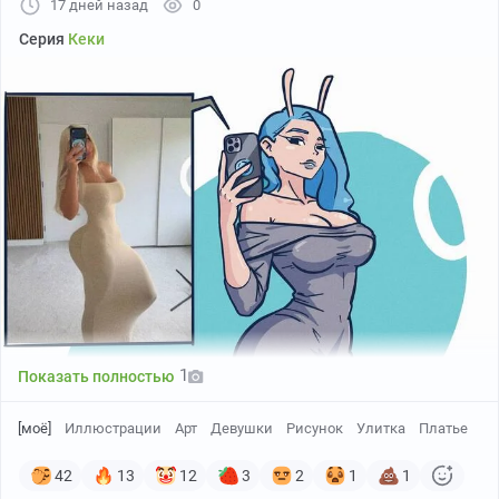
17 дней назад
0
Серия
Кеки
1
Показать полностью
[моё]
Иллюстрации
Арт
Девушки
Рисунок
Улитка
Платье
42
13
12
3
2
1
1