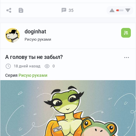
35
Люблю порисовать странные тренды из твитора
doginhat
Канал автора
Рисую руками
А голову ты не забыл?
18 дней назад
0
Серия
Рисую руками