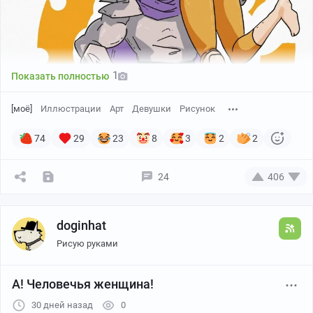
1
Показать полностью
[моё]
Иллюстрации
Арт
Девушки
Рисунок
74
29
23
8
3
2
2
24
406
Канал автора
doginhat
Рисую руками
А! Человечья женщина!
30 дней назад
0