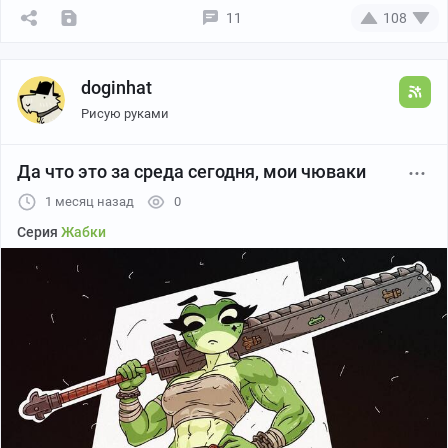
11
108
Канал автора
doginhat
Рисую руками
Да что это за среда сегодня, мои чюваки
1 месяц назад
0
Серия
Жабки