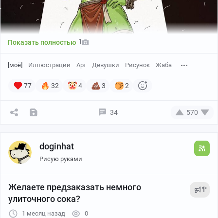
1
Показать полностью
[моё]
Иллюстрации
Арт
Девушки
Рисунок
Жаба
77
32
4
3
2
34
570
Канал автора
doginhat
Рисую руками
Желаете предзаказать немного
1
улиточного сока?
1 месяц назад
0