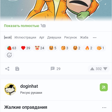
1
Показать полностью
[моё]
Иллюстрации
Арт
Девушки
Рисунок
Жаба
63
39
24
5
3
2
2
1
29
332
Канал автора
doginhat
Рисую руками
Жалкие оправдания