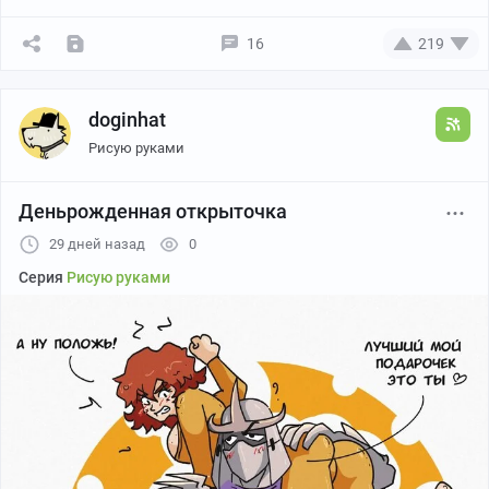
16
219
Канал автора
doginhat
Рисую руками
Деньрожденная открыточка
29 дней назад
0
Серия
Рисую руками