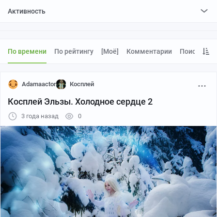
Активность
поставил
0
плюсов и
0
минусов
По времени
По рейтингу
[моё]
Комментарии
Поиск
Adamaactor
Косплей
Косплей Эльзы. Холодное сердце 2
3 года назад
0