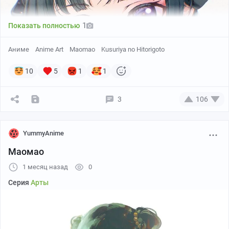
1
Показать полностью
Аниме
Anime Art
Maomao
Kusuriya no Hitorigoto
10
5
1
1
3
106
YummyAnime
Маомао
1 месяц назад
0
Серия
Арты
Маомао из «Монолог фармацевта» от
Omichi（おみ