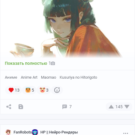
ち）
1
Показать полностью
Аниме
Anime Art
Maomao
Kusuriya no Hitorigoto
13
5
3
7
145
FanRobots
НР || Нейро-Рендеры