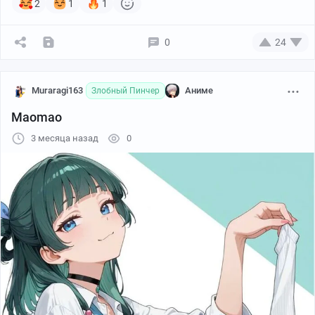
2
1
1
0
24
Muraragi163
Аниме
Злобный Пинчер
Maomao
3 месяца назад
0