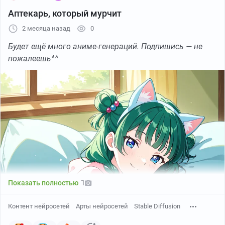
Аптекарь, который мурчит
2 месяца назад
0
Маомао из «Монолог фармацевта» от
mr.blu
Будет ещё много аниме-генераций. Подпишись — не
пожалеешь^^
1
Показать полностью
Контент нейросетей
Арты нейросетей
Stable Diffusion