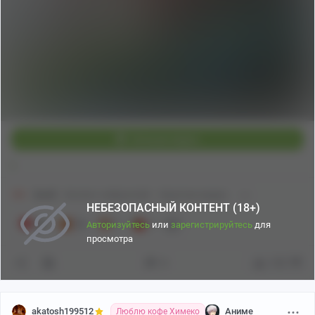
Пикабу
00:10
●
Больше видео
t
18+
[моё]
Контент нейросетей
Короткие видео
НЕБЕЗОПАСНЫЙ КОНТЕНТ (18+)
28
19
1
1
Авторизуйтесь
или
зарегистрируйтесь
для
просмотра
8
155
akatosh199512
Аниме
Люблю кофе Химеко