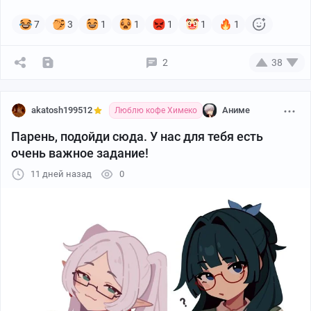
7
3
1
1
1
1
1
2
38
akatosh199512
Аниме
Люблю кофе Химеко
Парень, подойди сюда. У нас для тебя есть
очень важное задание!
Автор: INKSPIRATE
11 дней назад
0