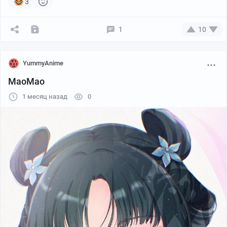
3
1
10
YummyAnime
МаоМао
1 месяц назад
0