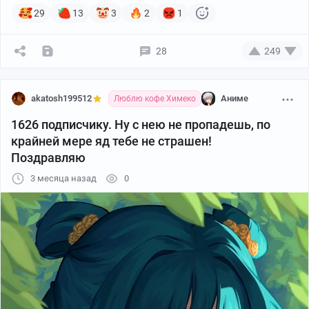
29
13
3
2
1
28
249
akatosh199512
Аниме
Люблю кофе Химеко
1626 подписчику. Ну с нею не пропадешь, по
крайней мере яд тебе не страшен!
Поздравляю
3 месяца назад
0