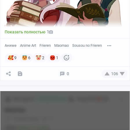
1
Показать полностью
Аниме
Anime Art
Frieren
Maomao
Sousou no Frieren
9
6
2
1
0
106
Автор: vivianvalenart
Muraragi163
Аниме[18+]
18+
Злобный Пинчер
Maomao
16 дней назад
0
Серия
Всякое из аниме