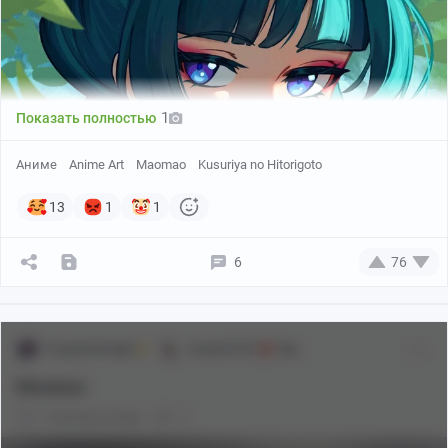
1
Показать полностью
Аниме
Anime Art
Maomao
Kusuriya no Hitorigoto
13
1
1
6
76
Forgottenknight
Аниме[18+]
18+
Маомао
3 месяца назад
0