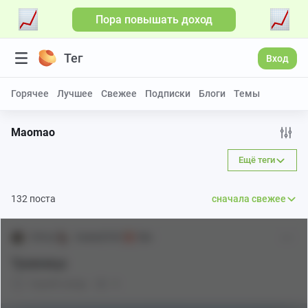
Пора повышать доход
Больше видео
Тег
Вход
Горячее
Лучшее
Свежее
Подписки
Блоги
Темы
Maomao
Ещё теги
132 поста
сначала свежее
DGrey
Аниме[18+]
18+
Травница
8 дней назад
0