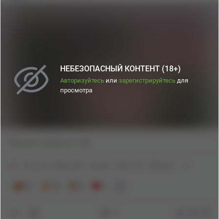
НЕБЕЗОПАСНЫЙ КОНТЕНТ (18+)
Авторизуйтесь
или
зарегистрируйтесь
для
просмотра
1
Показать полностью
18+
Контент нейросетей
Аниме
Anime Art
Maomao
41
10
4
1
5
282