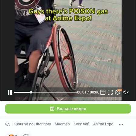
Больше видео
Яд
Kusuriya no Hitorigoto
Maomao
Косплей
Anime Expo