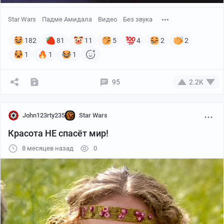
Star Wars
Падме Амидала
Видео
Без звука
182
81
11
5
4
2
2
1
1
1
95
2.2K
John123rty235
Star Wars
Красота НЕ спасёт мир!
8 месяцев назад
0