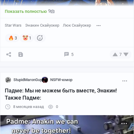
9
Показать полностью
Star Wars
Энакин Скайуокер
Люк Скайуокер
3
1
5
7
StupidMaronGuy
NSFW-юмор
Падме: Мы не можем быть вместе, Энакин!
Также Падме:
8 месяцев назад
0