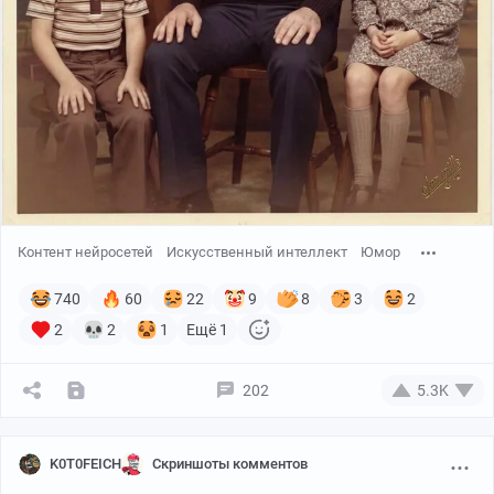
Контент нейросетей
Искусственный интеллект
Юмор
740
60
22
9
8
3
2
2
2
1
Ещё 1
202
5.3K
K0T0FEICH
Скриншоты комментов