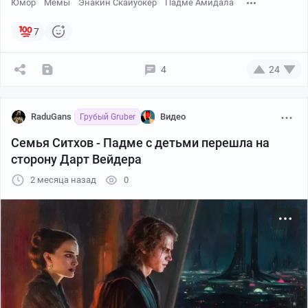
Юмор
Мемы
Энакин Скайуокер
Падме Амидала
7
4
24
RaduGans
Видео
Грубый Gruber
Семья Ситхов - Падме с детьми перешла на
сторону Дарт Вейдера
2 месяца назад
0