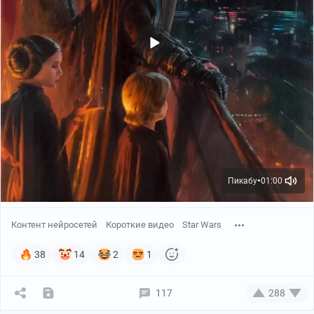
Пикабу
01:00
●
Контент нейросетей
Короткие видео
Star Wars
38
14
2
1
117
288