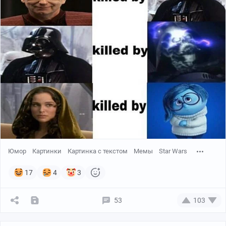
Юмор
Картинки
Картинка с текстом
Мемы
Star Wars
17
4
3
53
103