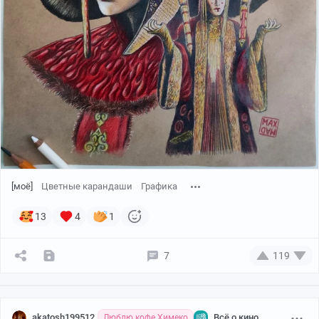
[моё]
Цветные карандаши
Графика
13
4
1
7
119
akatosh199512
Всё о кино
Люблю кофе Химеко