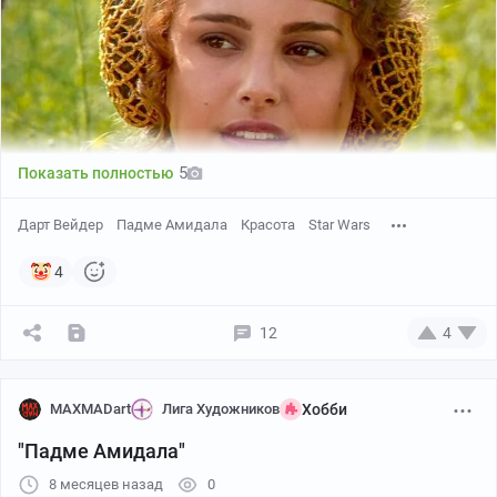
5
Показать полностью
Дарт Вейдер
Падме Амидала
Красота
Star Wars
4
12
4
MAXMADart
Лига Художников
Хобби
"Падме Амидала"
8 месяцев назад
0