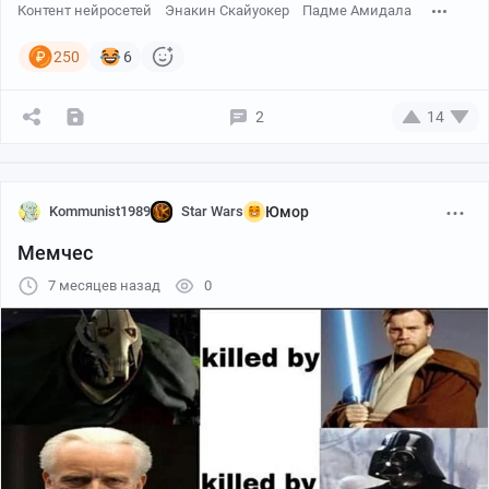
Контент нейросетей
Энакин Скайуокер
Падме Амидала
250
6
2
14
Kommunist1989
Star Wars
Юмор
Мемчес
7 месяцев назад
0