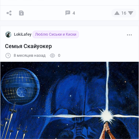
4
16
Вы в телеке:
@alexkon79
,
@Postoronnim.W
,
@Keeos
,
LokiLafey
Люблю Сиськи и Киски
Вы сделали мой день, спасибо)
Семья Скайуокер
8 месяцев назад
0