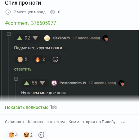
Стих про ноги
7 месяцев назад
0
#comment_376605977
1
Показать полностью
Скриншот
Картинка с текстом
Комментарии на Пикабу
4
2