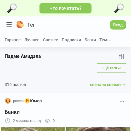
Что почитать?
Больше видео
Тег
Вход
Горячее
Лучшее
Свежее
Подписки
Блоги
Темы
Падме Амидала
Ещё теги
316 постов
сначала свежее
pcenul
Юмор
Банки
2 месяца назад
0