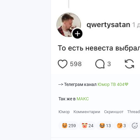
--> Телеграм канал
Юмор ТВ 404💙
Так же в
МАКС
Юмор
Комментарии
Скриншот
Thread
259
24
13
3