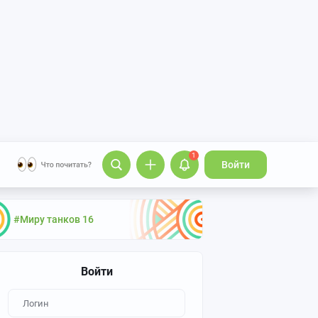
1
Войти
#Миру танков 16
Войти