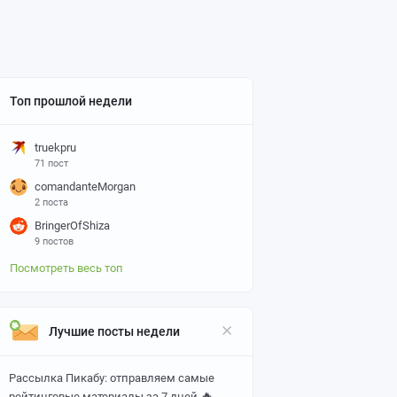
Топ прошлой недели
truekpru
71 пост
comandanteMorgan
2 поста
BringerOfShiza
9 постов
Посмотреть весь топ
Лучшие посты недели
Рассылка Пикабу: отправляем самые
🔥
рейтинговые материалы за 7 дней