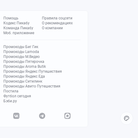
Помощь
Правила соцсети
Кодекс Пикабу
О рекомендациях
Команда Пикабу
О компании
Моб. приложение
Промокоды Биг Гик
Промокоды Lamoda
Промокоды М.Видео
Промокоды Пятерочка
Промокоды Aroma Butik
Промокоды Яндекс Путешествия
Промокоды Яндекс Еда
Промокоды Ситилинк
Промокоды Авито Путешествия
Постила
Футбол сегодня
Бэби.ру