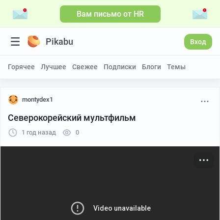
Вам письмо от HR
Больше видео
Pikabu
Вход
Горячее
Лучшее
Свежее
Подписки
Блоги
Темы
montydex1
Северокорейский мультфильм
1 год назад
0