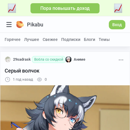
Пора повышать доход
Pikabu
Вход
Горячее
Лучшее
Свежее
Подписки
Блоги
Темы
29sadrask
Аниме
Вобла со скидкой
Серый волчок
1 год назад
0