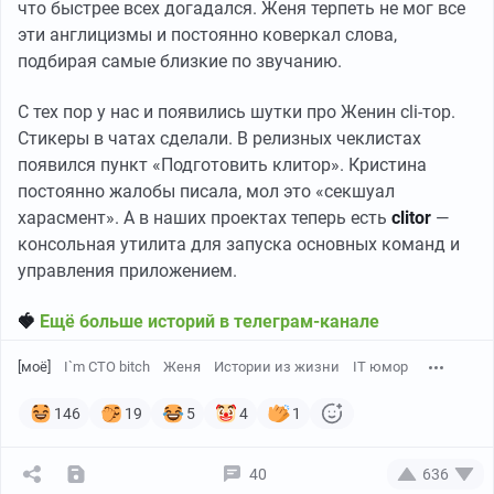
что быстрее всех догадался. Женя терпеть не мог все
эти англицизмы и постоянно коверкал слова,
подбирая самые близкие по звучанию.
С тех пор у нас и появились шутки про Женин cli-тор.
Стикеры в чатах сделали. В релизных чеклистах
появился пункт «Подготовить клитор». Кристина
постоянно жалобы писала, мол это «секшуал
харасмент». А в наших проектах теперь есть
clitor
—
консольная утилита для запуска основных команд и
управления приложением.
🍓
Ещё больше историй в телеграм-канале
[моё]
I`m CTO bitch
Женя
Истории из жизни
IT юмор
146
19
5
4
1
40
636