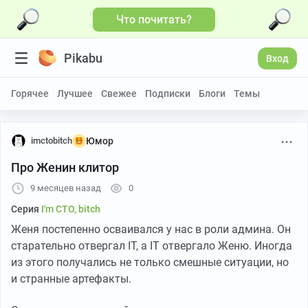
Что почитать?
Pikabu
Вход
Горячее
Лучшее
Свежее
Подписки
Блоги
Темы
imctobitch
Юмор
Про Женин клитор
9 месяцев назад
0
Серия
I'm CTO, bitch
Женя постепенно осваивался у нас в роли админа. Он
старательно отвергал IT, а IT отвергало Женю. Иногда
из этого получались не только смешные ситуации, но
и странные артефакты.