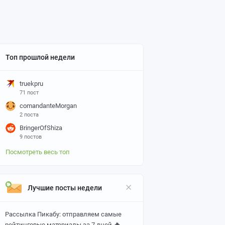
Топ прошлой недели
truekpru
71 пост
comandanteMorgan
2 поста
BringerOfShiza
9 постов
Посмотреть весь топ
Лучшие посты недели
Рассылка Пикабу: отправляем самые
🔥
рейтинговые материалы за 7 дней