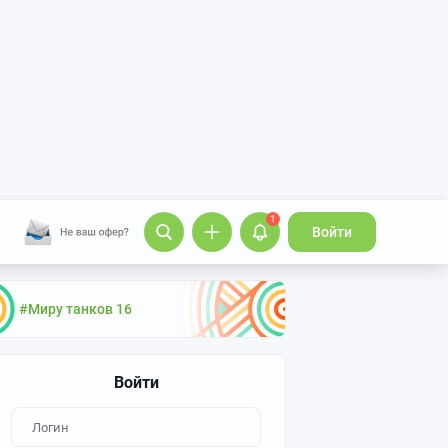
1
Войти
#Миру танков 16
Войти