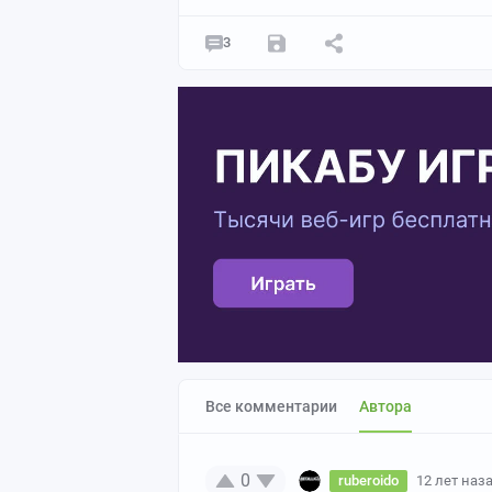
3
Все комментарии
Автора
0
ruberoido
12 лет наз