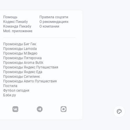
Помощь
Правила соцсети
Кодекс Пикабу
О рекомендациях
Команда Пикабу
О компании
Моб. приложение
Промокоды Биг Гик
Промокоды Lamoda
Промокоды М.Видео
Промокоды Пятерочка
Промокоды Aroma Butik
Промокоды Яндекс Путешествия
Промокоды Яндекс Еда
Промокоды Ситилинк
Промокоды Авито Путешествия
Постила
Футбол сегодня
Бэби.ру