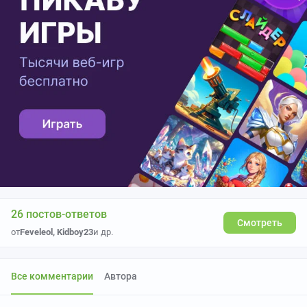
26 постов-ответов
Смотреть
от
Feveleol
,
Kidboy23
и др.
Все комментарии
Автора