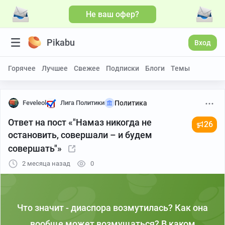
Не ваш офер?
Pikabu
Вход
Горячее
Лучшее
Свежее
Подписки
Блоги
Темы
Feveleol
Лига Политики
Политика
Ответ на пост «"Намаз никогда не
26
остановить, совершали – и будем
совершать"»
2 месяца назад
0
Что значит - диаспора возмутилась? Как она
вообще может возмущаться? В каком