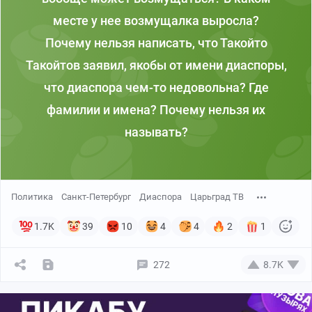
месте у нее возмущалка выросла?
Почему нельзя написать, что Такойто
Такойтов заявил, якобы от имени диаспоры,
что диаспора чем-то недовольна? Где
фамилии и имена? Почему нельзя их
называть?
Политика
Санкт-Петербург
Диаспора
Царьград ТВ
1.7K
39
10
4
4
2
1
272
8.7K