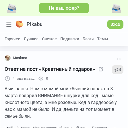
Не ваш офер?
Pikabu
Вход
Горячее
Лучшее
Свежее
Подписки
Блоги
Темы
Moskma
Ответ на пост «Креативный подарок»
3
4 года назад
0
Выиграю я. Нам с мамой мой «бывший папа» на 8
марта подарил ВНИМАНИЕ шнурки для кед - маме
кислотного цвета, а мне розовые. Кед в гардеробе у
нас с мамой не было. И да, деньги на тот момент в
семье были.
[моё]
8 марта - Международный женский день
Подарки