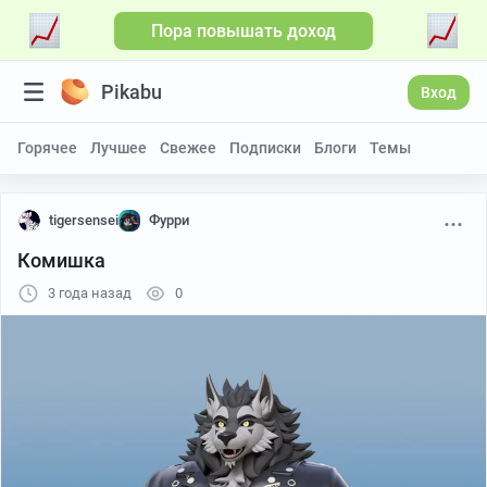
Пора повышать доход
Pikabu
Вход
Горячее
Лучшее
Свежее
Подписки
Блоги
Темы
tigersensei
Фурри
Комишка
3 года назад
0