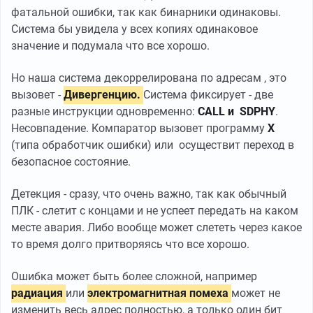
фатальной ошибки, так как бинарники одинаковы.
Система бы увидела у всех копиях одинаковое
значение и подумала что все хорошо.
Но наша система декоррелирована по адресам , это
вызовет -
Дивергенцию.
Система фиксирует - две
разные инструкции одновременно:
CALL и SDPHY
.
Несовпадение. Компаратор вызовет программу
X
(типа обработчик ошибки) или осуществит переход в
безопасное состояние.
Детекция - сразу, что очень важно, так как обычный
ПЛК - слетит с концами и не успеет передать на каком
месте авария. Либо вообще может слететь через какое
то время долго притворяясь что все хорошо.
Ошибка может быть более сложной, например
радиация
или
электромагнитная помеха
может не
изменить весь адрес полностью, а только один бит