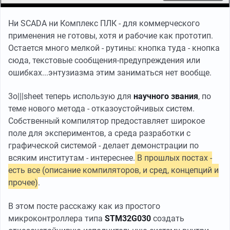
Ни SCADA ни Комплекс ПЛК - для коммерческого
применения не готовы, хотя и рабочие как прототип.
Остается много мелкой - рутины: кнопка туда - кнопка
сюда, текстовые сообщения-предупреждения или
ошибках...энтузиазма этим заниматься нет вообще.
3o|||sheet теперь использую для
научного звания
, по
теме нового метода - отказоустойчивых систем.
Собственный компилятор предоставляет широкое
поле для экспериментов, а среда разработки с
графической системой - делает демонстрации по
всяким институтам - интереснее.
В прошлых постах -
есть все (описание компиляторов, и сред, концепций и
прочее)
.
В этом посте расскажу как из простого
микроконтроллера типа
STM32G030
создать