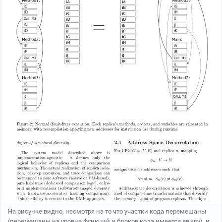
На рисунке видно, несмотря на то что участки кода перемешаны
(перемешаны на уровне функций и блоков кода имеется ввиду), и