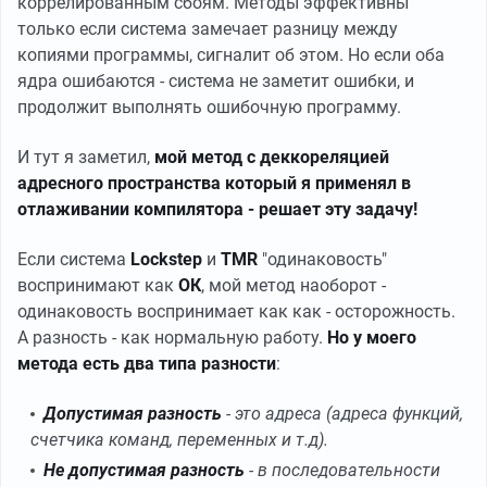
коррелированным сбоям. Методы эффективны
только если система замечает разницу между
копиями программы, сигналит об этом. Но если оба
ядра ошибаются - система не заметит ошибки, и
продолжит выполнять ошибочную программу.
И тут я заметил,
мой метод с деккореляцией
адресного пространства который я применял в
отлаживании компилятора - решает эту задачу!
Если система
Lockstep
и
TMR
"одинаковость"
воспринимают как
ОК
, мой метод наоборот -
одинаковость воспринимает как как - осторожность.
А разность - как нормальную работу.
Но у моего
метода есть два типа разности
:
Допустимая разность
- это адреса (адреса функций,
счетчика команд, переменных и т.д).
Не допустимая разность
- в последовательности