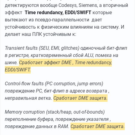
детектируются вообще Codesys, Siemens, а вторичный
эффект
Time redundancy, EDDI/SWIFT
которые
вытекают из
псевдо-параллельности дает
устойчивость к физическим влияниям на систему. И
делает наш ПЛК устойчивым к:
Transient faults (SEU, EMI, glitches) одиночный бит-флип
в регистре, кратковременный сбой ALU, помеха на
шине.
Сработает эффект DME , Time redundancy,
EDDI/SWIFT.
Control-flow faults (PC corruption, jump errors)
повреждение PC, бит-флип в адресе возврата ,
неправильная ветка.
Сработает DME защита.
Memory corruption (stack/heap, out-of-bounds)
переполнение буфера, повреждение указателя ,
повреждение данных в RAM.
Сработает DME защита.