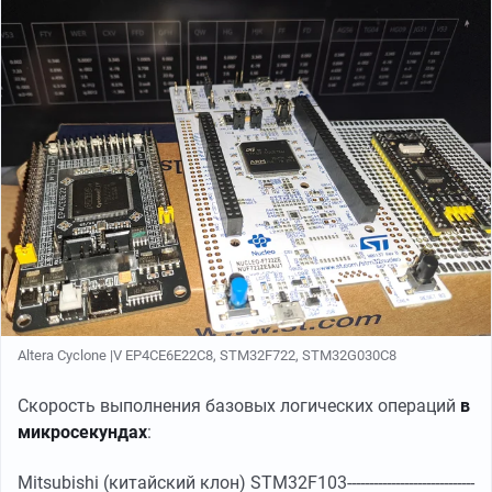
Altera Cyclone |V EP4CE6E22C8, STM32F722, STM32G030C8
Скорость выполнения базовых логических операций
в
микросекундах
:
Mitsubishi (китайский клон) STM32F103-----------------------------