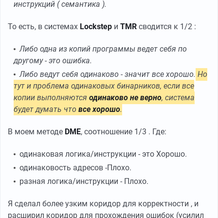
инструкций ( семантика ).
То есть, в системах
Lockstep
и
TMR
сводится к 1/2 :
Либо одна из копий программы ведет себя по
другому - это ошибка.
Либо ведут себя одинаково - значит все хорошо.
Но
тут и проблема одинаковых бинарников, если все
копии выполняются
одинаково не верно
, система
будет думать что
все хорошо
.
В моем методе
DME
, соотношение 1/3 . Где:
одинаковая логика/инструкции - это Хорошо.
одинаковость адресов -Плохо.
разная логика/инструкции - Плохо.
Я сделал более узким коридор для корректности , и
расширил коридор для прохождения ошибок (усилил