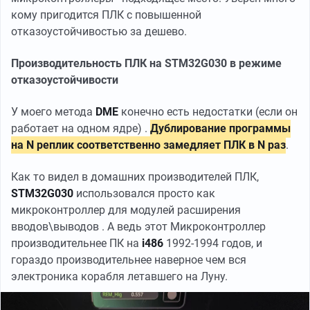
кому пригодится ПЛК с повышенной
отказоустойчивостью за дешево.
Производительность ПЛК на STM32G030 в режиме
отказоустойчивости
У моего метода
DME
конечно есть недостатки (если он
работает на одном ядре) .
Дублирование программы
на N реплик соответственно замедляет ПЛК в N раз
.
Как то видел в домашних производителей ПЛК,
STM32G030
использовался просто как
микроконтроллер для модулей расширения
вводов\выводов . А ведь этот Микроконтроллер
производительнее ПК на
i486
1992-1994 годов, и
гораздо производительнее наверное чем вся
электроника корабля летавшего на Луну.