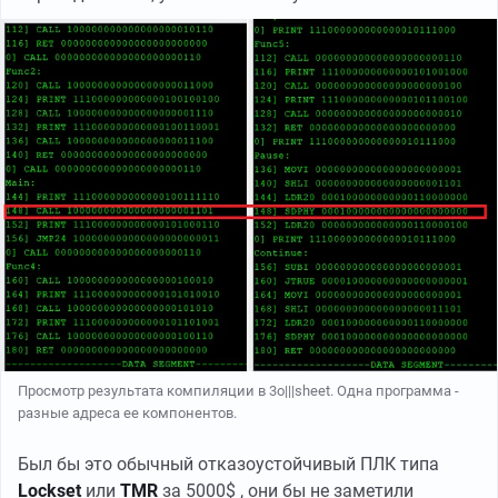
Просмотр результата компиляции в 3o|||sheet. Одна программа -
разные адреса ее компонентов.
Был бы это обычный отказоустойчивый ПЛК типа
Lockset
или
TMR
за 5000$ , они бы не заметили