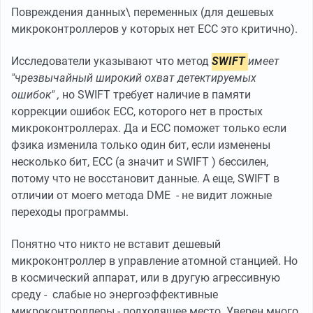
Повреждения данных\ переменных (для дешевых
микроконтроллеров у которых нет ECC это критично).
Исследователи указывают что метод
SWIFT
имеет
"чрезвычайный широкий охват детектируемых
ошибок" ,
но SWIFT требует наличие в памяти
коррекции ошибок ECC, которого нет в простых
микроконтроллерах. Да и ECC поможет только если
фзика изменила только один бит, если изменены
несколько бит, ECC (а значит и SWIFT ) бессилен,
потому что не восстановит данные. А еще, SWIFT в
отличии от моего метода DME - не видит ложные
переходы программы.
Понятно что никто не вставит дешевый
микроконтроллер в управление атомной станцией. Но
в космический аппарат, или в другую агрессивную
среду - слабые но энергоэффективные
микроконтроллеры - подходящее место. Уверен много