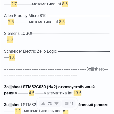
-------
2.7
---------------математика int
8.6
Allen Bradley Micro 810 -------------------------------------------------------------
----
2.5
---------------математика int
8.5
Siemens LOGO!----------------------------------------------------------------------------
--
5.0
Schneider Electric Zelio Logic ---------------------------------------------------
-----
10.
====================================3o|||sheet==
================================
3o|||sheet STM32G030 (N=2) отказоустойчивый
режим
----------
4.5
--------математика int
13.5
73
41
3o|||sheet
STM32F407
(N=2) отказоустойчивый режим
--
----------
2.1
--математика int/float
5.2