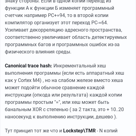
знаку стороны. Если в одной копии переход из
функции А к функции Б изменяет программный
счетчик например PC+=94, то в второй копии
компилятор организует этот переход PC-=64.
Усиливает декорреляцию адресного пространства,
соответственно увеличивает область детектируемых
программных багов и программных ошибок из-за
физического влияния среды.
Canonical trace hash:
Инкрементальный хеш
выполнения программы (если есть аппаратный хеш
как у Cortex M4) , но на слабом железе вместо хеша
может подойти обычное сравнение каждой
инструкции (опкода или результата) каждой копии
программы простым "=", или хеш может быть
банальным XOR с степенью ( за 2 такта, это + 10..20
наносекунд к выполнению инструкции, дешево ).
Тут принцип тот же что и
Lockstep\TMR
- N копий