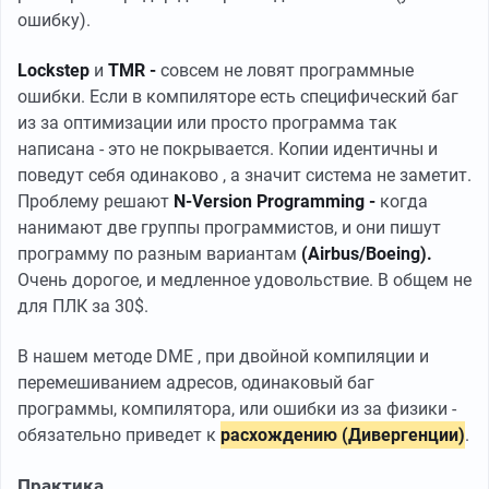
ошибку).
Lockstep
и
TMR -
совсем не ловят программные
ошибки. Если в компиляторе есть специфический баг
из за оптимизации или просто программа так
написана - это не покрывается. Копии идентичны и
поведут себя одинаково , а значит система не заметит.
Проблему решают
N-Version Programming -
когда
нанимают две группы программистов, и они пишут
программу по разным вариантам
(Airbus/Boeing).
Очень дорогое, и медленное удовольствие. В общем не
для ПЛК за 30$.
В нашем методе DME , при двойной компиляции и
перемешиванием адресов, одинаковый баг
программы, компилятора, или ошибки из за физики -
обязательно приведет к
расхождению (Дивергенции)
.
Практика