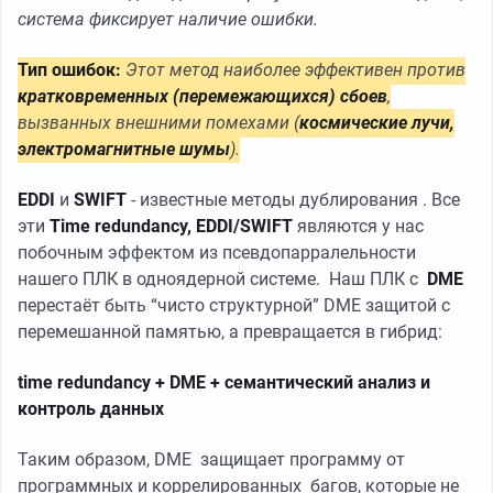
система фиксирует наличие ошибки.
Тип ошибок:
Этот метод наиболее эффективен против
кратковременных (перемежающихся) сбоев
,
вызванных внешними помехами (
космические лучи,
электромагнитные шумы
).
EDDI
и
SWIFT
- известные методы дублирования . Все
эти
Time redundancy, EDDI/SWIFT
являются у нас
побочным эффектом из псевдопарралельности
нашего ПЛК в одноядерной системе. Наш ПЛК с
DME
перестаёт быть “чисто структурной” DME защитой с
перемешанной памятью, а превращается в гибрид:
time redundancy + DME + семантический анализ и
контроль данных
Таким образом, DME защищает программу от
программных и коррелированных багов, которые не