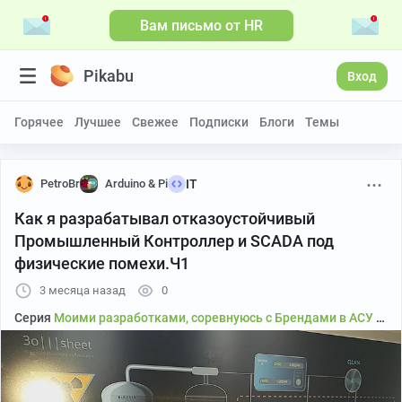
Вам письмо от HR
Больше видео
Pikabu
Вход
Горячее
Лучшее
Свежее
Подписки
Блоги
Темы
PetroBr
Arduino & Pi
IT
Как я разрабатывал отказоустойчивый
Промышленный Контроллер и SCADA под
физические помехи.Ч1
3 месяца назад
0
Серия
Моими разработками, соревнуюсь с Брендами в АСУ ТП