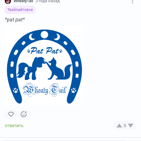
WheatyTail
3 года назад
Твайлайтовое
*pat pat*
0