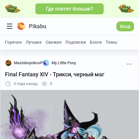
Где платят больше?
Pikabu
Вход
Горячее
Лучшее
Свежее
Подписки
Блоги
Темы
MasloboynikovP
My Little Pony
Final Fantasy XIV - Трикси, черный маг
3 года назад
0