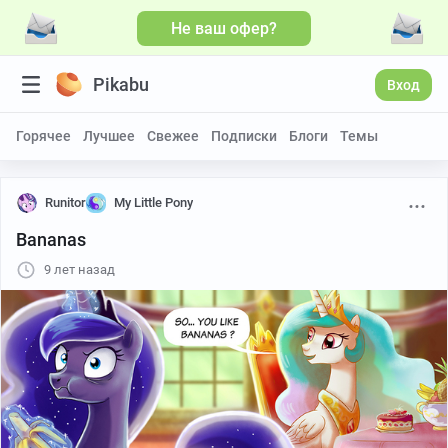
Не ваш офер?
Pikabu
Вход
Горячее
Лучшее
Свежее
Подписки
Блоги
Темы
Runitor
My Little Pony
Bananas
9 лет назад