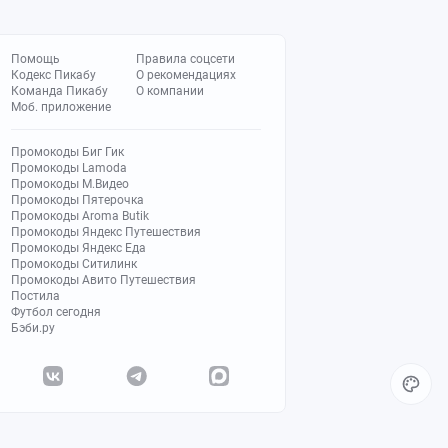
Помощь
Правила соцсети
Кодекс Пикабу
О рекомендациях
Команда Пикабу
О компании
Моб. приложение
Промокоды Биг Гик
Промокоды Lamoda
Промокоды М.Видео
Промокоды Пятерочка
Промокоды Aroma Butik
Промокоды Яндекс Путешествия
Промокоды Яндекс Еда
Промокоды Ситилинк
Промокоды Авито Путешествия
Постила
Футбол сегодня
Бэби.ру