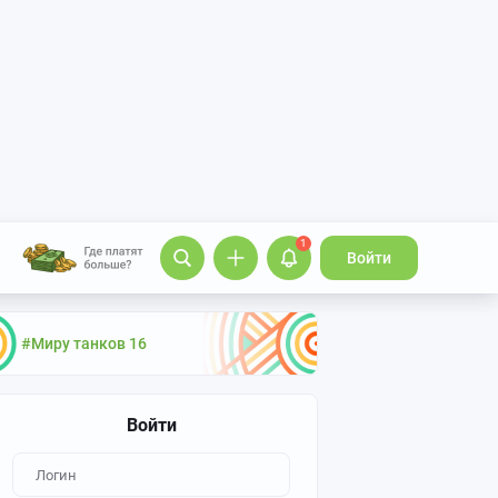
1
Войти
#Миру танков 16
Войти