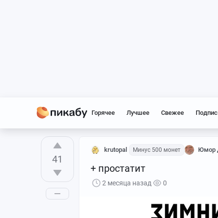
Горячее
Лучшее
Свежее
Подпис
krutopal
Юмор д
Минус 500 монет
41
+ простатит
2 месяца назад
0