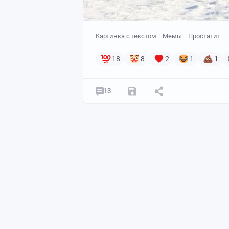
Картинка с текстом
Мемы
Простатит
18
8
2
1
1
13