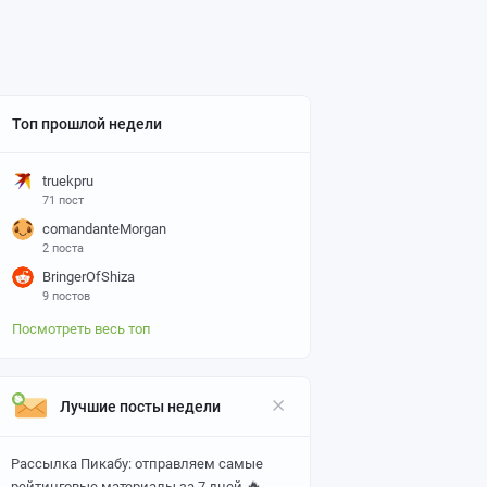
Топ прошлой недели
truekpru
71 пост
comandanteMorgan
2 поста
BringerOfShiza
9 постов
Посмотреть весь топ
Лучшие посты недели
Рассылка Пикабу: отправляем самые
🔥
рейтинговые материалы за 7 дней