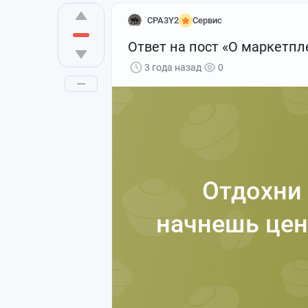
CPA3Y2
Сервис
Ответ на пост «О маркетпл
3 года назад
0
Отдохни 
начнешь цен