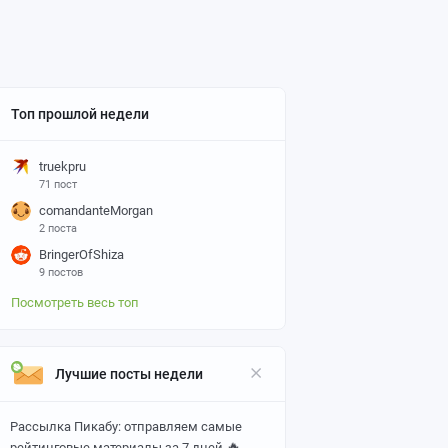
Топ прошлой недели
truekpru
71 пост
comandanteMorgan
2 поста
BringerOfShiza
9 постов
Посмотреть весь топ
Лучшие посты недели
Рассылка Пикабу: отправляем самые
🔥
рейтинговые материалы за 7 дней