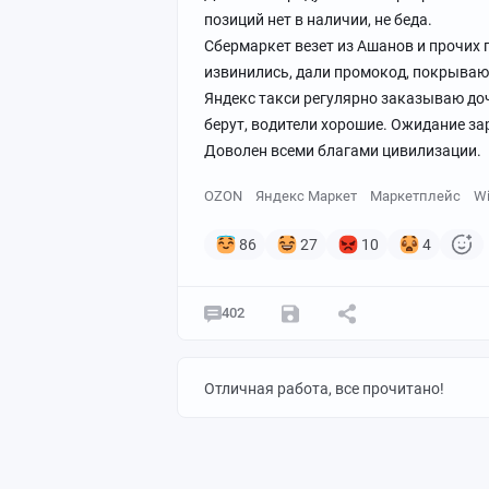
позиций нет в наличии, не беда.
Сбермаркет везет из Ашанов и прочих г
извинились, дали промокод, покрывающи
Яндекс такси регулярно заказываю дочк
берут, водители хорошие. Ожидание за
Доволен всеми благами цивилизации.
OZON
Яндекс Маркет
Маркетплейс
Wi
86
27
10
4
402
Отличная работа, все прочитано!