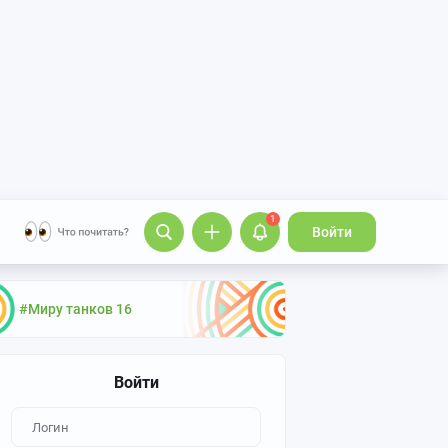
1
Войти
#Миру танков 16
Войти