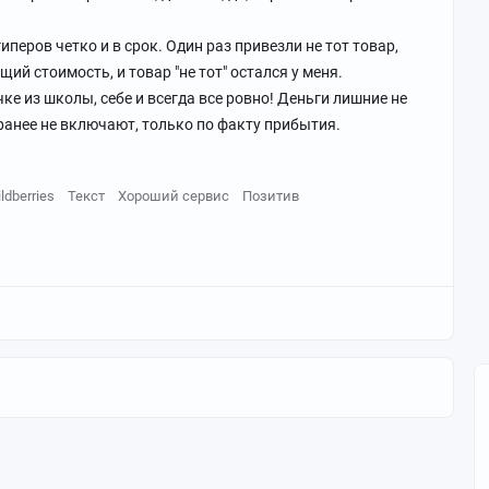
иперов четко и в срок. Один раз привезли не тот товар,
й стоимость, и товар "не тот" остался у меня.
е из школы, себе и всегда все ровно! Деньги лишние не
ранее не включают, только по факту прибытия.
ldberries
Текст
Хороший сервис
Позитив