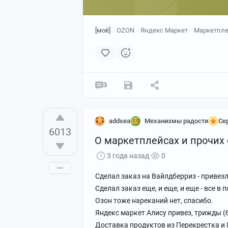
[моё]
OZON
Яндекс Маркет
Маркетпл
3
addsea
Механизмы радости
Се
6013
О маркетплейсах и прочих
3 года назад
0
Сделал заказ на Вайлдберриз - привезли
Сделал заказ еще, и еще, и еще - все в
Озон тоже нареканий нет, спасибо.
Яндекс маркет Алису привез, трижды (б
Доставка продуктов из Перекрестка и 