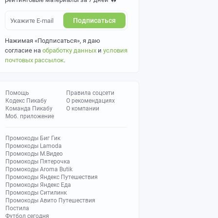
Подписаться
Нажимая «Подписаться», я даю
согласие на
обработку данных
и
условия
почтовых рассылок
.
Помощь
Правила соцсети
Кодекс Пикабу
О рекомендациях
Команда Пикабу
О компании
Моб. приложение
Промокоды Биг Гик
Промокоды Lamoda
Промокоды М.Видео
Промокоды Пятерочка
Промокоды Aroma Butik
Промокоды Яндекс Путешествия
Промокоды Яндекс Еда
Промокоды Ситилинк
Промокоды Авито Путешествия
Постила
Футбол сегодня