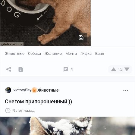
Животные
Собака
Желание
Мечта
Гифка
Баян
4
13
victoryflay
Животные
Снегом припорошенный ))
9 лет назад