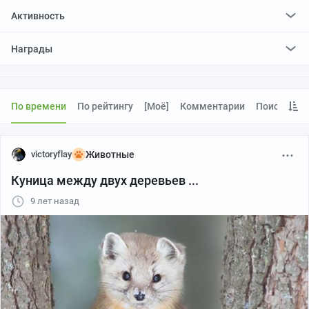
Активность
поставил
2319
плюсов и
222
минуса
Награды
отредактировал
0
постов
проголосовал за
0
редактирований
По времени
По рейтингу
[моё]
Комментарии
Поиск
victoryflay
Животные
Куница между двух деревьев ...
9 лет назад