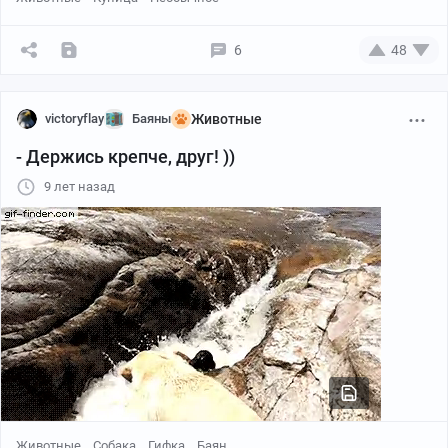
6
48
victoryflay
Баяны
Животные
- Держись крепче, друг! ))
9 лет назад
Животные
Собака
Гифка
Баян