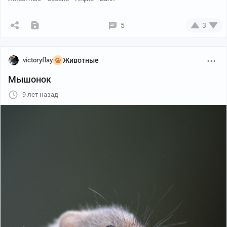
5
3
victoryflay
Животные
Мышонок
9 лет назад