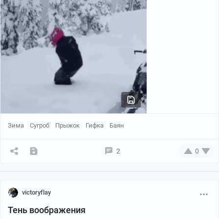
Зима
Сугроб
Прыжок
Гифка
Баян
2
0
victoryflay
Тень воображения