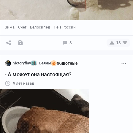
Зима
Снег
Велосипед
Не в России
3
13
victoryflay
Баяны
Животные
- А может она настоящая?
9 лет назад