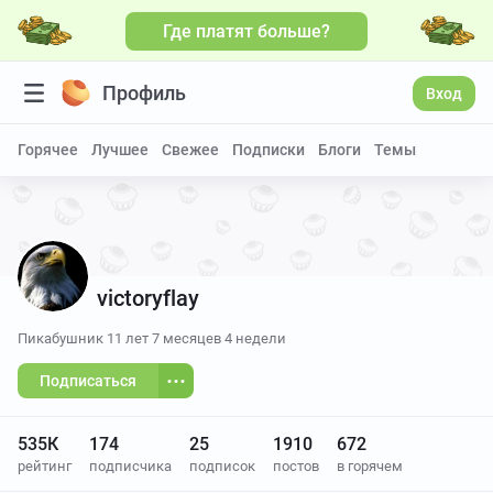
Где платят больше?
Больше видео
Профиль
Вход
Горячее
Лучшее
Свежее
Подписки
Блоги
Темы
victoryflay
Пикабушник
11 лет 7 месяцев 4 недели
Подписаться
535К
174
25
1910
672
рейтинг
подписчика
подписок
постов
в горячем