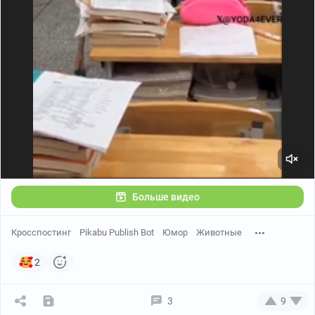
Больше видео
Кросспостинг
Pikabu Publish Bot
Юмор
Животные
2
3
9