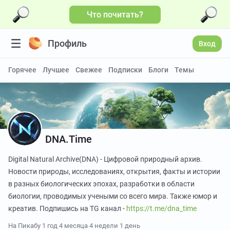
Что почитать?
Больше видео
Профиль
Вход
Горячее
Лучшее
Свежее
Подписки
Блоги
Темы
DNA.Time
Digital Natural Archive(DNA) - Цифровой природный архив.
Новости природы, исследованиях, открытия, факты и истории
в разных биологических эпохах, разработки в области
биологии, проводимых учеными со всего мира. Также юмор и
креатив. Подпишись на TG канал -
https://t.me/dna_time
На Пикабу
1 год 4 месяца 4 недели 1 день