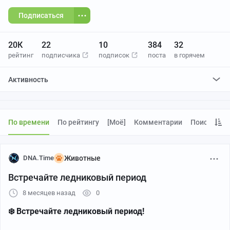
Подписаться
20К
22
10
384
32
рейтинг
подписчика
подписок
поста
в горячем
Активность
поставил
19
плюсов и
1
минус
отредактировал
0
постов
проголосовал за
0
редактирований
По времени
По рейтингу
[моё]
Комментарии
Поиск
DNA.Time
Животные
Встречайте ледниковый период
8 месяцев назад
0
❄️ Встречайте ледниковый период!