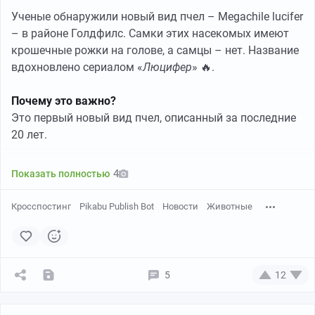
Ученые обнаружили новый вид пчел – Megachile lucifer
– в районе Голдфилс. Самки этих насекомых имеют
крошечные рожки на голове, а самцы – нет. Название
вдохновлено сериалом «
Люцифер
» 🔥.
Почему это важно?
Это первый новый вид пчел, описанный за последние
20 лет.
Пчелы живут только рядом с редким цветком
4
Показать полностью
Marianthus aquilonarius, который тоже на грани
исчезновения.
Кросспостинг
Pikabu Publish Bot
Новости
Животные
ДНК-тесты подтвердили: это уникальный вид, не
совпадающий ни с одной известной базой.
5
12
Угрозы
:
Разрушение среды обитания и климатические