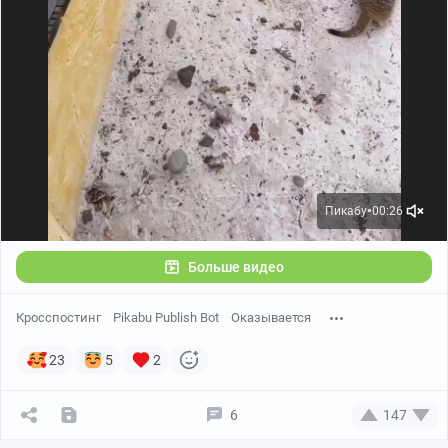
Пикабу
00:13
●
Пикабу
00:26
●
Больше видео
Кросспостинг
Pikabu Publish Bot
Оказывается
23
5
2
6
147