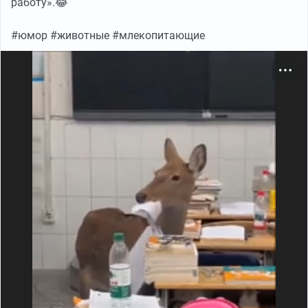
работу».😂
🌍 Где искать предка?
#юмор #животные #млекопитающие
Раньше прародиной человечества считалась Африка,
но теперь всё чаще звучит версия: общий предок мог
жить в Азии.
Остается главный вопрос: где недостающие звенья
эволюции? Возможно, ответы уже лежат в музеях – их
только предстоит распознать.
➖
➖
➖
➖
➖
➖
➖
➖
➖
➖
📝
Статья опубликована в журнале Science. DOI:
10.1126/science.ado920.
#новости #животные #млекопитающие #человек