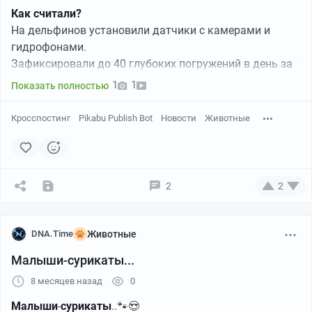
Как считали?
На дельфинов установили датчики с камерами и
гидрофонами.
Зафиксировали до 40 глубоких погружений в день за
добычей.
1
1
Показать полностью
Каждый кальмар дает около 560 кДж энергии.
Кросспостинг
Pikabu Publish Bot
Новости
Животные
Цифры поражают:
Одна особь съедает ~73 000 кальмаров в год.
Вся популяция Гавайев (8000 дельфинов) потребляет
~416 млн головоногих моллюсков ежегодно!
2
2
Учёные успокаивают: запасы кальмаров в этом
регионе достаточны, и гриндам ничего не угрожает
DNA.Time
Животные
📝
Статья опубликована в журнале Journal of
Малыши-сурикаты...
Experimental Biology. DOI: 10.1242/jeb.249821.
#новости #животные #млекопитающие
8 месяцев назад
0
Малыши
-
сурикаты
..🐾😍