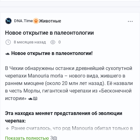
DNA.Time
Животные
Новое открытие в палеонтологии
8 месяцев назад
0
🐢
Новое открытие в палеонтологии!
В Чехии обнаружены останки древнейшей сухопутной
черепахи Manouria morla – нового вида, жившего в
раннем миоцене (около 20 млн лет назад). Её назвали
в честь Морлы, гигантской черепахи из «Бесконечной
истории» 🐢📖
Эта находка меняет представления об эволюции
черепах:
🔹 Ранее считалось, что род Manouria обитал только в
Юго-Восточной Азии.
3
Показать полностью