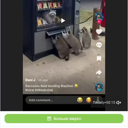
Пикабу
00:15
●
Больше видео