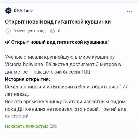
DNA.Time
Открыт новый вид гигантской кувшинки
8 месяцев назад
0
🌿 Открыт новый вид гигантской кувшинки!
Ученые описали крупнейшую в мире кувшинку –
Victoria boliviana. Её листья достигают 3 метров в
диаметре – как детский бассейн! 🏊‍♀️
История открытия:
Семена привезли из Боливии в Великобританию 177
лет назад.
Все это время кувшинку считали известным видом,
пока ДНК-анализ не показал: это новый, третий вид
викторий!
2
Показать полностью
Интересные факты:
Геном гигантских кувшинок оказался крупнее, чем у