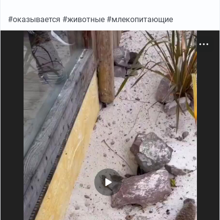
#оказывается #животные #млекопитающие