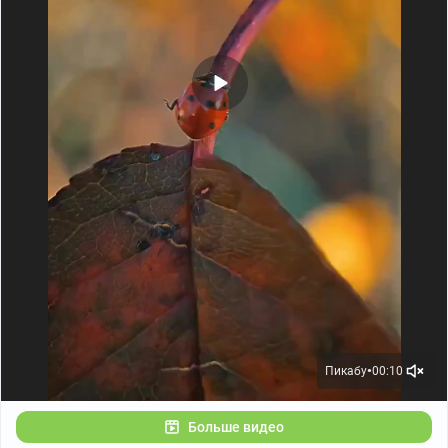
Пикабу
00:10
●
Больше видео