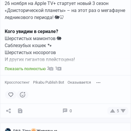
26 ноября на Apple TV+ стартует новый 3 сезон
«Доисторической планеты» – на этот раз о мегафауне
ледникового периода! 🐘🦷
Кого увидим в сериале?
Шерстистых мамонтов 🐘
Саблезубых кошек 🐾
Шерстистых носорогов
И других гигантов плейстоцена!
3
1
Показать полностью
Создатели не только воссоздали внешний вид
животных, но и показали их повадки, среду обитания и
Кросспостинг
Pikabu Publish Bot
Оказывается
борьбу за выживание. Эпизоды «Большой холод» и
«Большое таяние» раскроют влияние климатических
изменений на древнюю фауну.
➖
➖
➖
➖
➖
➖
➖
➖
➖
➖
0
5
✅
Погрузитесь в мир вечной мерзлоты, тундры и
степей – туда, где правили легендарные существа
прошлого! ❄️
DNA.Time
Животные