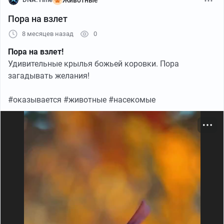
#оказывается #животные #млекопитающие
Пора на взлет
#палеомир #докфильм
8 месяцев назад
0
Пора на взлет!
Удивительные крылья божьей коровки. Пора
загадывать желания!
#оказывается #животные #насекомые
Пикабу
01:18
●