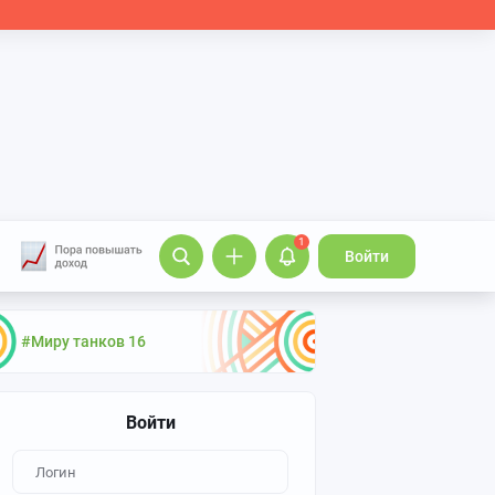
1
Войти
#Миру танков 16
Войти