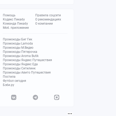
Помощь
Правила соцсети
Кодекс Пикабу
О рекомендациях
Команда Пикабу
О компании
Моб. приложение
Промокоды Биг Гик
Промокоды Lamoda
Промокоды М.Видео
Промокоды Пятерочка
Промокоды Aroma Butik
Промокоды Яндекс Путешествия
Промокоды Яндекс Еда
Промокоды Ситилинк
Промокоды Авито Путешествия
Постила
Футбол сегодня
Бэби.ру