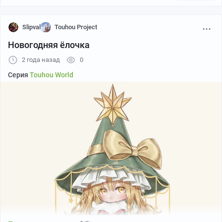
Slipval
Touhou Project
Новогодняя ёлочка
2 года назад
0
Серия
Touhou World
Автор: torinari (dtvisu)