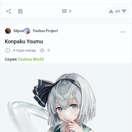
0
44
Slipval
Touhou Project
Konpaku Youmu
4 года назад
0
Серия
Touhou World
Автор: torinari (dtvisu)