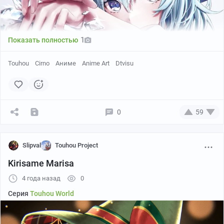
pixiv
1
Показать полностью
Touhou
Cirno
Аниме
Anime Art
Dtvisu
0
59
Slipval
Touhou Project
Kirisame Marisa
4 года назад
0
Серия
Touhou World