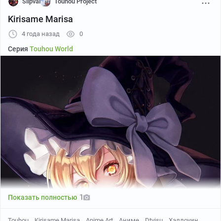
Slipval
Touhou Project
Kirisame Marisa
4 года назад
0
Серия
Touhou World
Pixiv
1
Показать полностью
Touhou
Kirisame Marisa
Anime Art
Аниме
Dtvisu
Хэллоуин