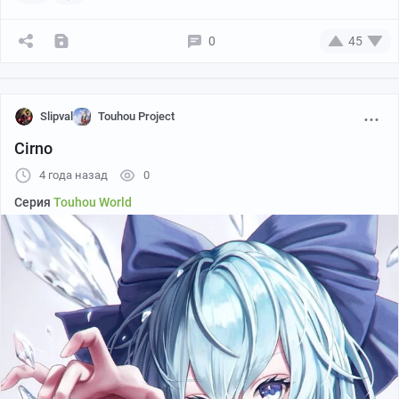
0
45
Slipval
Touhou Project
Cirno
4 года назад
0
Серия
Touhou World