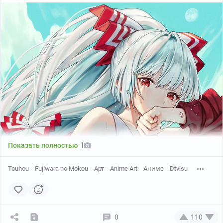
1
Показать полностью
Touhou
Fujiwara no Mokou
Арт
Anime Art
Аниме
Dtvisu
0
110