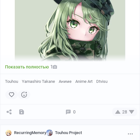
1
Показать полностью
Touhou
Yamashiro Takane
Аниме
Anime Art
Dtvisu
0
28
RecurringMemory
Touhou Project