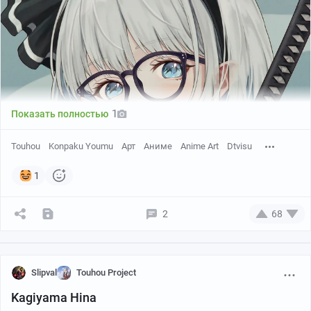
Автор: torinari (dtvisu)
1
Показать полностью
Touhou
Konpaku Youmu
Арт
Аниме
Anime Art
Dtvisu
1
2
68
Slipval
Touhou Project
Kagiyama Hina