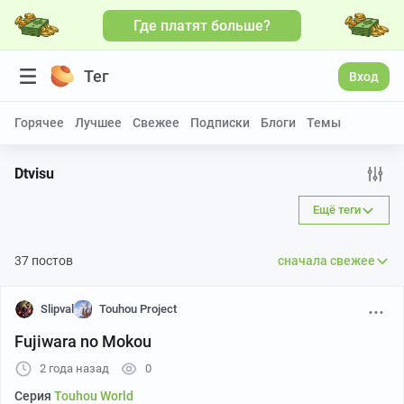
Где платят больше?
Тег
Вход
Горячее
Лучшее
Свежее
Подписки
Блоги
Темы
Dtvisu
Ещё теги
37 постов
сначала свежее
Slipval
Touhou Project
Fujiwara no Mokou
2 года назад
0
Серия
Touhou World