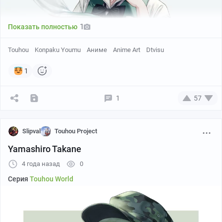
1
Показать полностью
Touhou
Konpaku Youmu
Аниме
Anime Art
Dtvisu
1
1
57
Slipval
Touhou Project
Yamashiro Takane
4 года назад
0
Серия
Touhou World
Pixiv