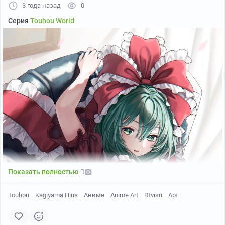
3 года назад
0
Серия
Touhou World
Автор: torinari (dtvisu)
1
Показать полностью
Touhou
Kagiyama Hina
Аниме
Anime Art
Dtvisu
Арт