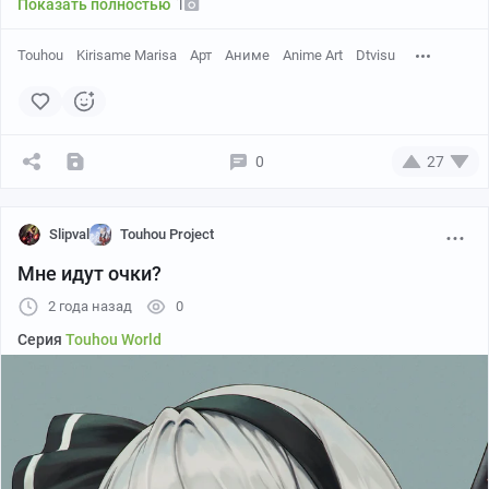
1
Показать полностью
Touhou
Kirisame Marisa
Арт
Аниме
Anime Art
Dtvisu
0
27
Slipval
Touhou Project
Мне идут очки?
2 года назад
0
Серия
Touhou World