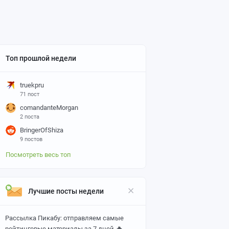
Топ прошлой недели
truekpru
71 пост
comandanteMorgan
2 поста
BringerOfShiza
9 постов
Посмотреть весь топ
Лучшие посты недели
Рассылка Пикабу: отправляем самые
🔥
рейтинговые материалы за 7 дней