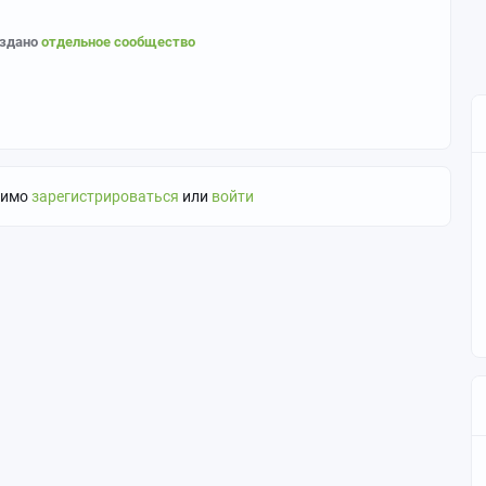
оздано
отдельное сообщество
ги "Touhou", "Аниме". Любые изменения в тегах остаются на
димо
зарегистрироваться
или
войти