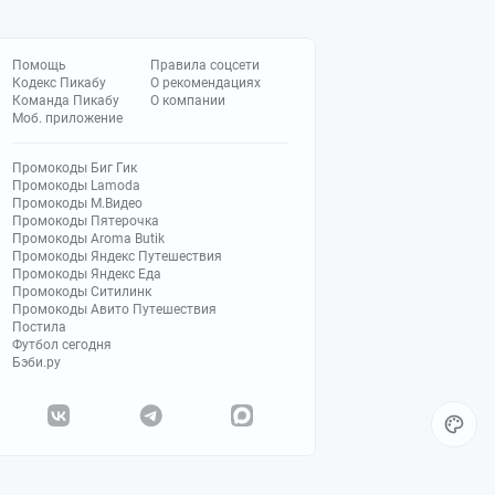
Помощь
Правила соцсети
Кодекс Пикабу
О рекомендациях
Команда Пикабу
О компании
Моб. приложение
Промокоды Биг Гик
Промокоды Lamoda
Промокоды М.Видео
Промокоды Пятерочка
Промокоды Aroma Butik
Промокоды Яндекс Путешествия
Промокоды Яндекс Еда
Промокоды Ситилинк
Промокоды Авито Путешествия
Постила
Футбол сегодня
Бэби.ру