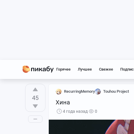
Горячее
Лучшее
Свежее
Подпис
RecurringMemory
Touhou Project
45
Хина
4 года назад
0