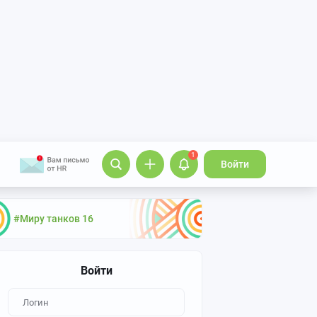
1
Войти
#Миру танков 16
Войти