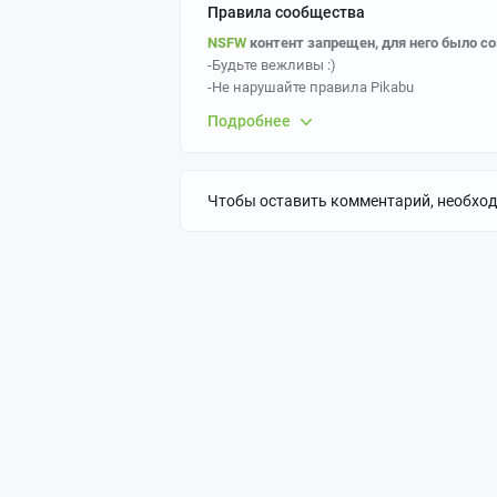
Правила сообщества
NSFW
контент запрещен, для него было с
-Будьте вежливы :)
-Не нарушайте правила Pikabu
-Правильно ставьте теги (Обязательные те
Подробнее
усмотрение администрации сообщества)
-По возможности указывайте авторство
Чтобы оставить комментарий, необхо