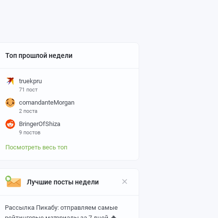
Топ прошлой недели
truekpru
71 пост
comandanteMorgan
2 поста
BringerOfShiza
9 постов
Посмотреть весь топ
Лучшие посты недели
Рассылка Пикабу: отправляем самые
🔥
рейтинговые материалы за 7 дней