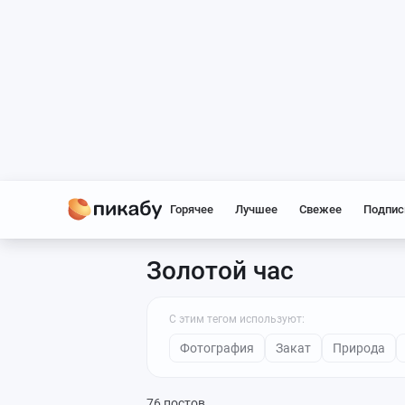
Горячее
Лучшее
Свежее
Подпис
Золотой час
С этим тегом используют:
Фотография
Закат
Природа
76 постов