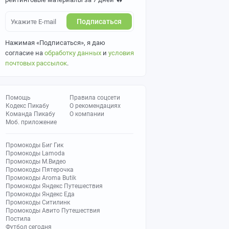
Подписаться
Нажимая «Подписаться», я даю
согласие на
обработку данных
и
условия
почтовых рассылок
.
Помощь
Правила соцсети
Кодекс Пикабу
О рекомендациях
Команда Пикабу
О компании
Моб. приложение
Промокоды Биг Гик
Промокоды Lamoda
Промокоды М.Видео
Промокоды Пятерочка
Промокоды Aroma Butik
Промокоды Яндекс Путешествия
Промокоды Яндекс Еда
Промокоды Ситилинк
Промокоды Авито Путешествия
Постила
Футбол сегодня