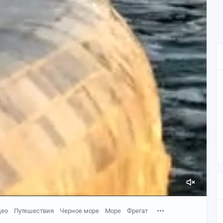
део
Путешествия
Черное море
Море
Фрегат