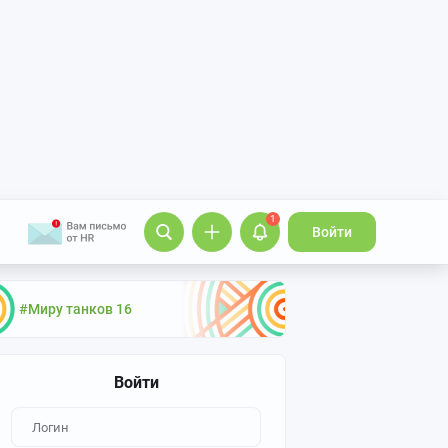
1
Войти
#Миру танков 16
Войти