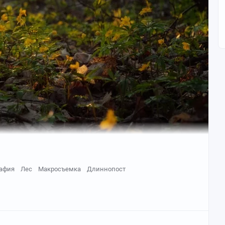
афия
Лес
Макросъемка
Длиннопост