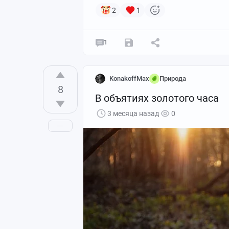
2
1
1
KonakoffMax
Природа
8
В объятиях золотого часа
3 месяца назад
0