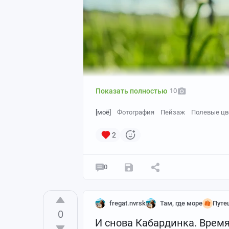
Показать полностью
10
[моё]
Фотография
Пейзаж
Полевые цв
2
0
fregat.nvrsk
Там, где море
Путе
0
И снова Кабардинка. Время