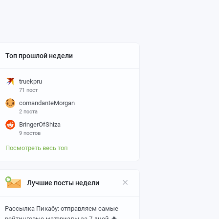
Топ прошлой недели
truekpru
71 пост
comandanteMorgan
2 поста
BringerOfShiza
9 постов
Посмотреть весь топ
Лучшие посты недели
Рассылка Пикабу: отправляем самые
🔥
рейтинговые материалы за 7 дней