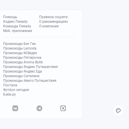
Помощь
Правила соцсети
Кодекс Пикабу
О рекомендациях
Команда Пикабу
О компании
Моб. приложение
Промокоды Биг Гик
Промокоды Lamoda
Промокоды М.Видео
Промокоды Пятерочка
Промокоды Aroma Butik
Промокоды Яндекс Путешествия
Промокоды Яндекс Еда
Промокоды Ситилинк
Промокоды Авито Путешествия
Постила
Футбол сегодня
Бэби.ру