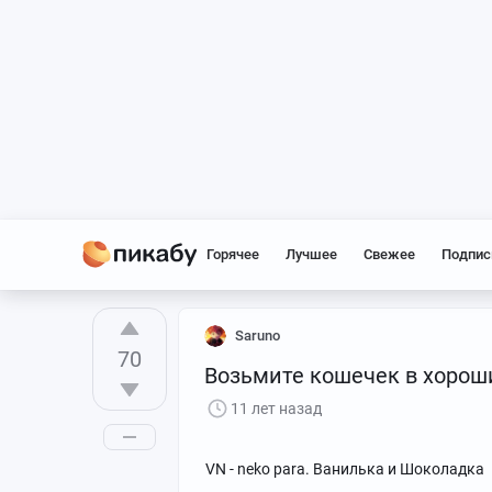
Горячее
Лучшее
Свежее
Подпис
Saruno
70
Возьмите кошечек в хороши
11 лет назад
VN - neko para. Ванилька и Шоколадка