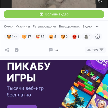
Больше видео
Юмор
Мужчины
Регулировщики
Внедорожник
Видео
144
47
35
5
2
1
1
24
289