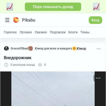
Пора повышать доход
Больше видео
Pikabu
Вход
Горячее
Лучшее
Свежее
Подписки
Блоги
Темы
GraceOfBaal
Юмор для всех и каждого
Юмор
Внедорожник
5 месяцев назад
0