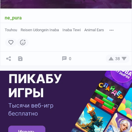
ne_pura
Touhou
Reisen Udongein Inaba
Inaba Tewi
Animal Ears
0
38