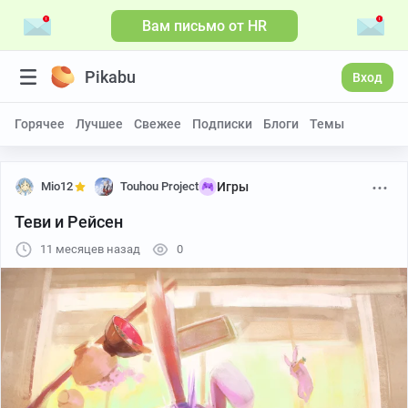
Вам письмо от HR
Pikabu
Вход
Горячее
Лучшее
Свежее
Подписки
Блоги
Темы
Mio12
Touhou Project
Игры
Теви и Рейсен
11 месяцев назад
0