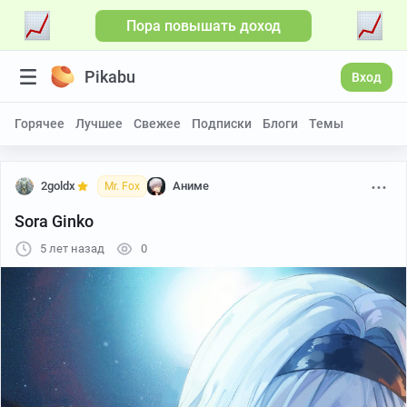
Пора повышать доход
Pikabu
Вход
Горячее
Лучшее
Свежее
Подписки
Блоги
Темы
2goldx
Аниме
Mr. Fox
Sora Ginko
5 лет назад
0