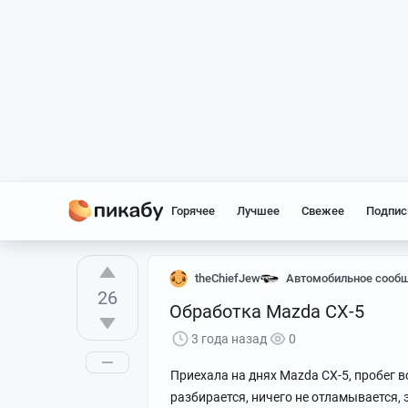
Горячее
Лучшее
Свежее
Подпис
theChiefJew
Автомобильное сооб
26
Обработка Mazda CX-5
3 года назад
0
Приехала на днях Mazda CX-5, пробег 
разбирается, ничего не отламывается, 