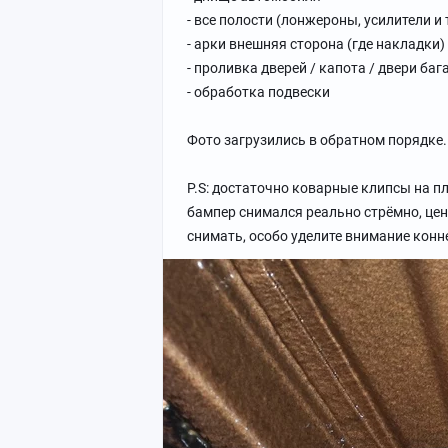
- все полости (лонжероны, усилители и т
- арки внешняя сторона (где накладки)
- проливка дверей / капота / двери ба
- обработка подвески
Фото загрузились в обратном порядке.
P.S: достаточно коварные клипсы на п
бампер снимался реально стрёмно, це
снимать, особо уделите внимание конн