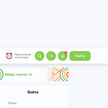
1
Войти
#Миру танков 16
Войти