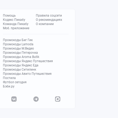
Помощь
Правила соцсети
Кодекс Пикабу
О рекомендациях
Команда Пикабу
О компании
Моб. приложение
Промокоды Биг Гик
Промокоды Lamoda
Промокоды М.Видео
Промокоды Пятерочка
Промокоды Aroma Butik
Промокоды Яндекс Путешествия
Промокоды Яндекс Еда
Промокоды Ситилинк
Промокоды Авито Путешествия
Постила
Футбол сегодня
Бэби.ру