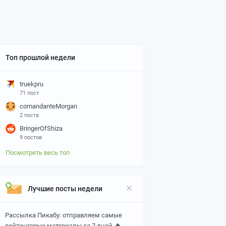
Топ прошлой недели
truekpru
71 пост
comandanteMorgan
2 поста
BringerOfShiza
9 постов
Посмотреть весь топ
Лучшие посты недели
Рассылка Пикабу: отправляем самые
🔥
рейтинговые материалы за 7 дней