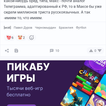
какой-нибудь бред, типа, Макс - почти аналог
Телеграмма, адаптированный к РФ, то в Максе бы уже
сидели миллионов триста русскоязычных. А так
-имеем то, что имеем.
[моё]
Павел Дуров
Черномырдин
Бразилия
Футбол
6
2
10
0