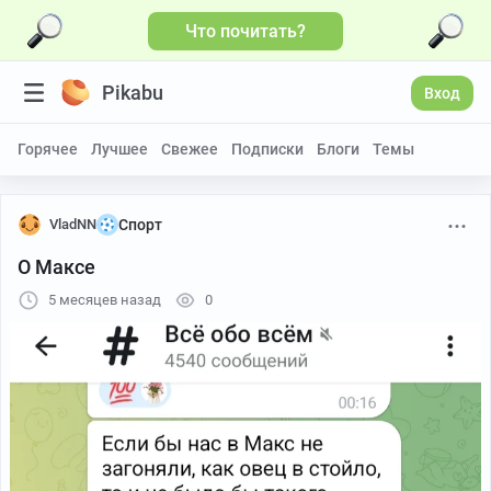
Что почитать?
Pikabu
Вход
Горячее
Лучшее
Свежее
Подписки
Блоги
Темы
VladNN
Спорт
О Максе
5 месяцев назад
0