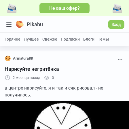
Не ваш офер?
Pikabu
Вход
Горячее
Лучшее
Свежее
Подписки
Блоги
Темы
Armatura88
Нарисуйте негритёнка
2 месяца назад
0
в центре нарисуйте. я и так и сяк рисовал - не
получилось.