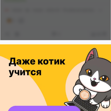
18+
Aranee
Арт
Аниме
Anime Art
Рисованная эротика
1
4
66