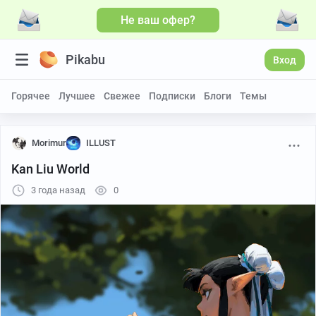
Не ваш офер?
Pikabu
Вход
Горячее
Лучшее
Свежее
Подписки
Блоги
Темы
Morimur
ILLUST
Kan Liu World
3 года назад
0