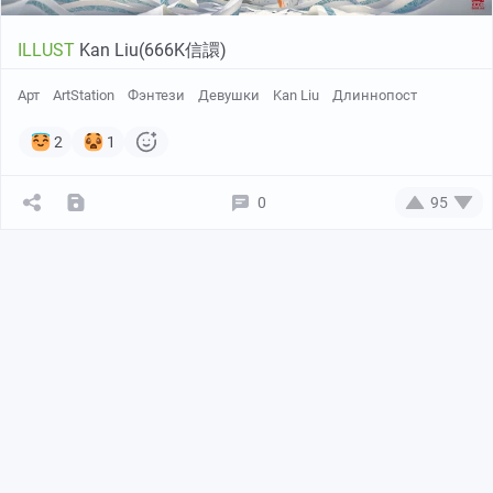
ILLUST
Kan Liu(666K信譞)
Арт
ArtStation
Фэнтези
Девушки
Kan Liu
Длиннопост
2
1
0
95