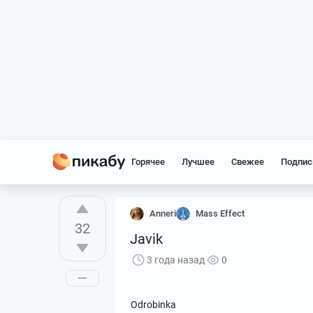
Горячее
Лучшее
Свежее
Подпис
Anneri
Mass Effect
32
Javik
3 года назад
0
Odrobinka