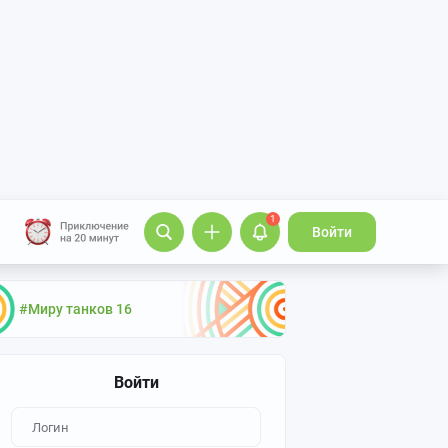
1
Войти
#Миру танков 16
Войти