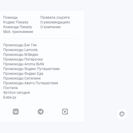
Помощь
Правила соцсети
Кодекс Пикабу
О рекомендациях
Команда Пикабу
О компании
Моб. приложение
Промокоды Биг Гик
Промокоды Lamoda
Промокоды М.Видео
Промокоды Пятерочка
Промокоды Aroma Butik
Промокоды Яндекс Путешествия
Промокоды Яндекс Еда
Промокоды Ситилинк
Промокоды Авито Путешествия
Постила
Футбол сегодня
Бэби.ру