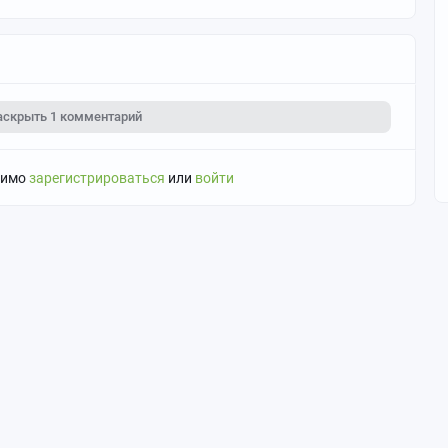
м
аскрыть
1 комментарий
димо
зарегистрироваться
или
войти