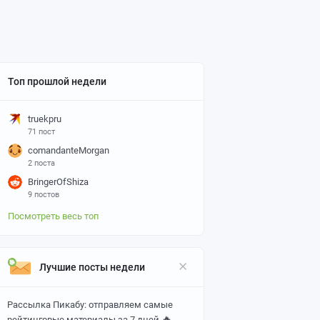
Топ прошлой недели
truekpru
71 пост
comandanteMorgan
2 поста
BringerOfShiza
9 постов
Посмотреть весь топ
Лучшие посты недели
Рассылка Пикабу: отправляем самые
🔥
рейтинговые материалы за 7 дней