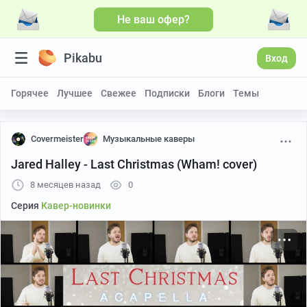
Не ваш офер?
Больше видео
Pikabu
Вход
Горячее
Лучшее
Свежее
Подписки
Блоги
Темы
Covermeister
Музыкальные каверы
Jared Halley - Last Christmas (Wham! cover)
8 месяцев назад
0
Серия
Кавер-новинки