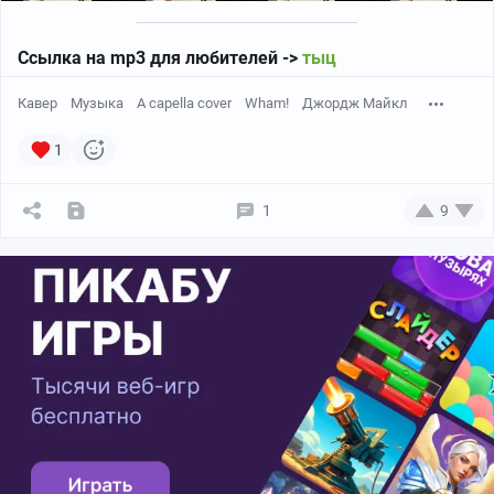
Ссылка на mp3 для любителей ->
тыц
Кавер
Музыка
A capella cover
Wham!
Джордж Майкл
1
1
9