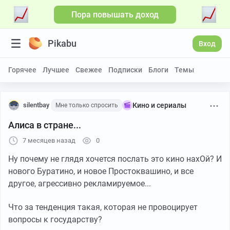
Пора повышать доход
Pikabu
Вход
Горячее
Лучшее
Свежее
Подписки
Блоги
Темы
silentbay
Кино и сериалы
Мне только спросить
Алиса в стране...
7 месяцев назад
0
Ну почему не глядя хочется послать это кино нахОй? И
нового Буратино, и новое Простоквашино, и все
другое, агрессивно рекламируемое...
Что за тенденция такая, которая не провоцирует
вопросы к государству?