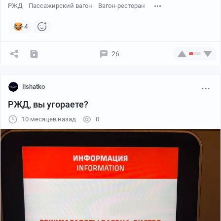
РЖД
Пассажирский вагон
Вагон-ресторан
4
26
Ilshatko
РЖД, вы угораете?
10 месяцев назад
0