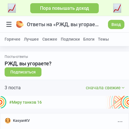
Пора повышать доход
Ответы на «РЖД, вы угораете?»
Вход
Горячее
Лучшее
Свежее
Подписки
Блоги
Темы
Посты-ответы
РЖД, вы угораете?
Подписаться
3 поста
сначала свежие
#Миру танков 16
KasyanKV