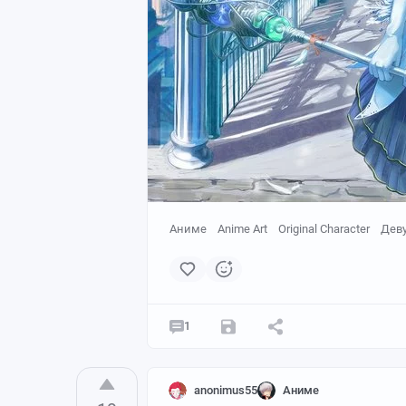
Аниме
Anime Art
Original Character
Дев
1
anonimus55
Аниме