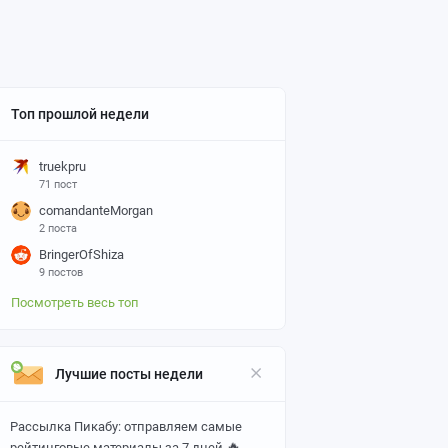
Топ прошлой недели
truekpru
71 пост
comandanteMorgan
2 поста
BringerOfShiza
9 постов
Посмотреть весь топ
Лучшие посты недели
Рассылка Пикабу: отправляем самые
🔥
рейтинговые материалы за 7 дней