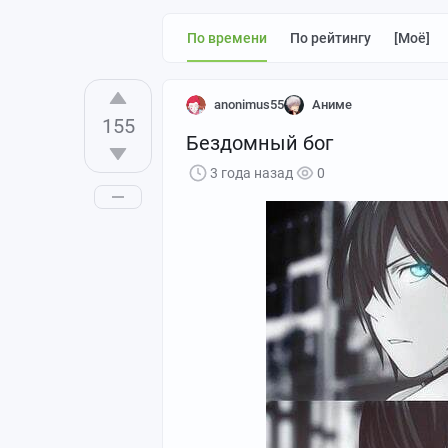
По времени
По рейтингу
[моё]
anonimus55
Аниме
155
Бездомный бог
3 года назад
0