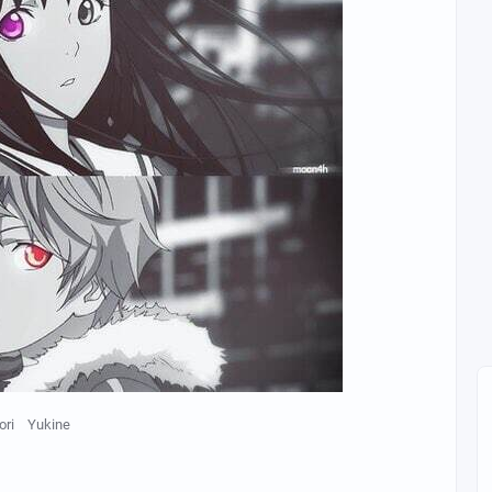
ori
Yukine