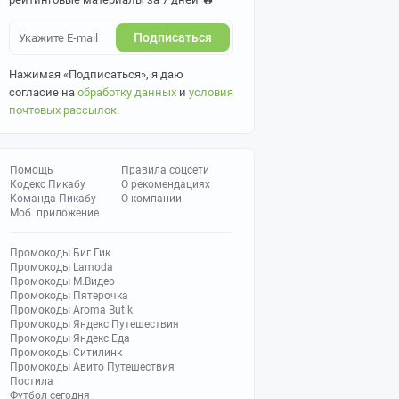
Подписаться
Нажимая «Подписаться», я даю
согласие на
обработку данных
и
условия
почтовых рассылок
.
Помощь
Правила соцсети
Кодекс Пикабу
О рекомендациях
Команда Пикабу
О компании
Моб. приложение
Промокоды Биг Гик
Промокоды Lamoda
Промокоды М.Видео
Промокоды Пятерочка
Промокоды Aroma Butik
Промокоды Яндекс Путешествия
Промокоды Яндекс Еда
Промокоды Ситилинк
Промокоды Авито Путешествия
Постила
Футбол сегодня