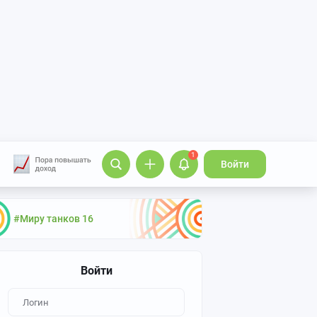
1
Войти
#Миру танков 16
Войти