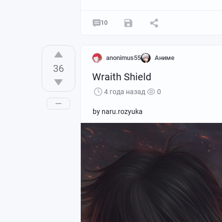
10
anonimus55
Аниме
36
Wraith Shield
4 года назад
0
by naru.rozyuka