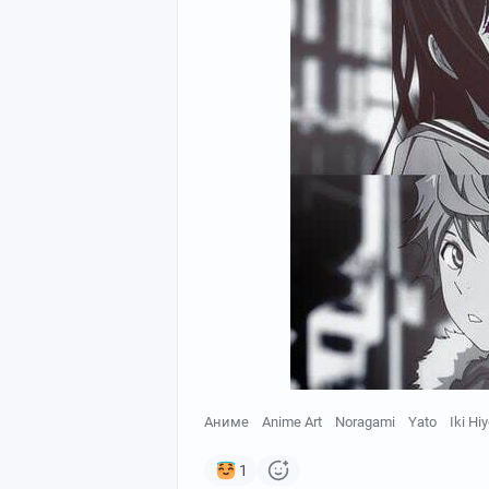
Аниме
Anime Art
Noragami
Yato
Iki Hiy
1