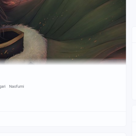
gari
Naofumi