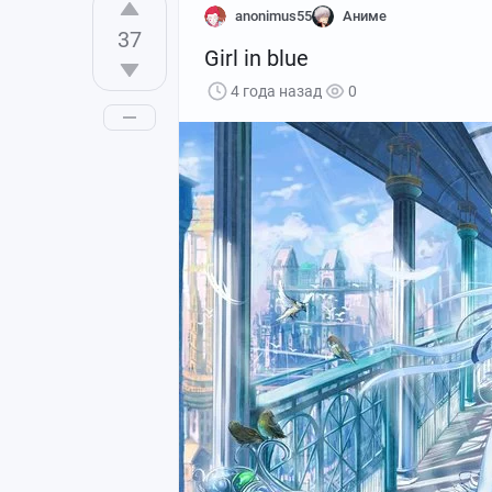
anonimus55
Аниме
37
Girl in blue
4 года назад
0