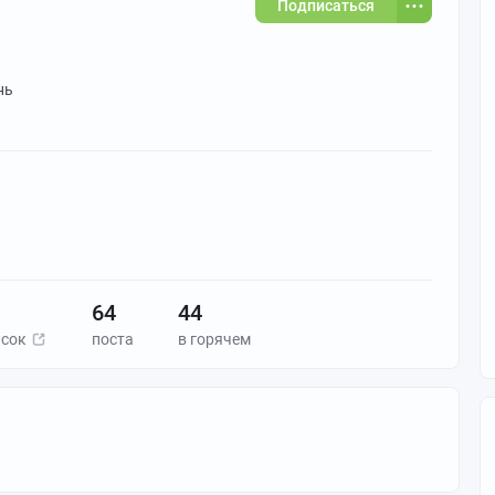
Подписаться
нь
64
44
исок
поста
в горячем