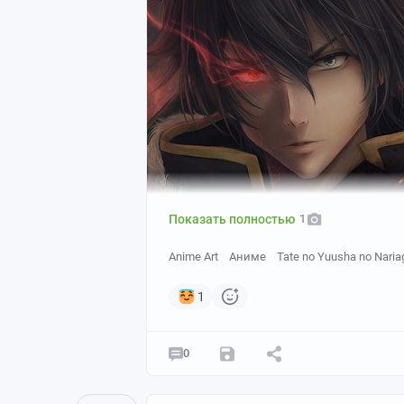
Показать полностью
1
Anime Art
Аниме
Tate no Yuusha no Naria
1
0