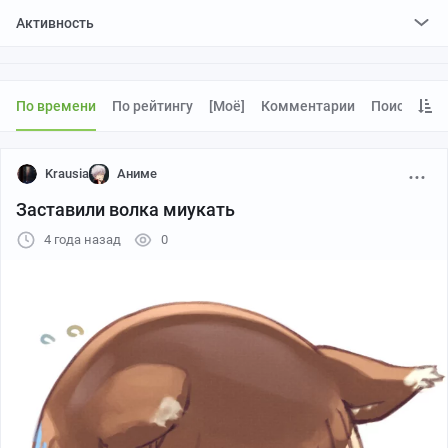
Активность
поставилa
679
плюсов и
1100
минусов
отредактировалa
31
пост
проголосовалa за
43
редактирования
По времени
По рейтингу
[моё]
Комментарии
Поиск
Krausia
Аниме
Заставили волка миукать
4 года назад
0