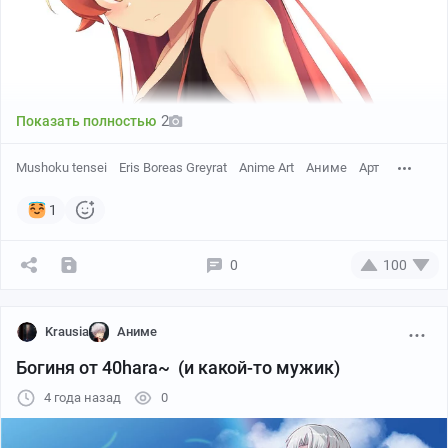
2
Показать полностью
Mushoku tensei
Eris Boreas Greyrat
Anime Art
Аниме
Арт
1
0
100
Krausia
Аниме
Богиня от 40hara~ (и какой-то мужик)
4 года назад
0