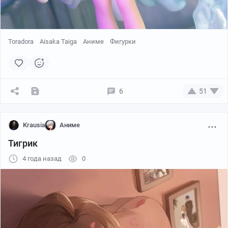
Toradora
Aisaka Taiga
Аниме
Фигурки
6
51
Krausia
Аниме
Тигрик
4 года назад
0