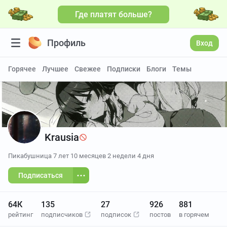
Где платят больше?
Профиль
Вход
Горячее
Лучшее
Свежее
Подписки
Блоги
Темы
Krausia
Пикабушница
7 лет 10 месяцев 2 недели 4 дня
Подписаться
64К
135
27
926
881
рейтинг
подписчиков
подписок
постов
в горячем