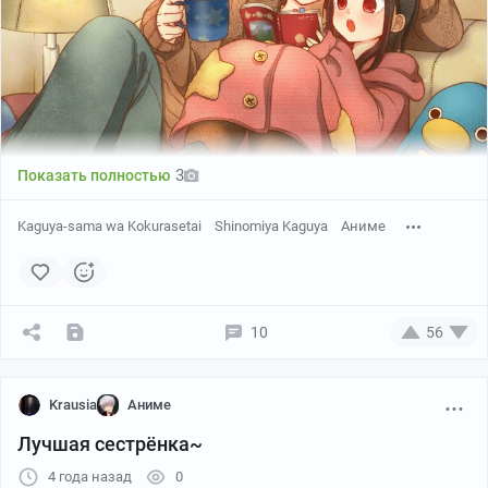
3
Показать полностью
Kaguya-sama wa Kokurasetai
Shinomiya Kaguya
Аниме
10
56
Krausia
Аниме
Лучшая сестрёнка~
4 года назад
0