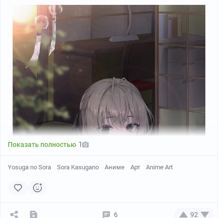
1
Показать полностью
Yosuga no Sora
Sora Kasugano
Аниме
Арт
Anime Art
6
92