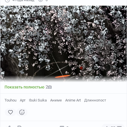
pixiv
2
Показать полностью
Touhou
Арт
Ibuki Suika
Аниме
Anime Art
Длиннопост