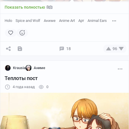
8
Показать полностью
Holo
Spice and Wolf
Аниме
Anime Art
Арт
Animal Ears
18
96
Krausia
Аниме
Теплоты пост
4 года назад
0