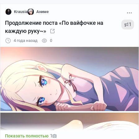
Krausia
Аниме
Продолжение поста «По вайфочке на
1
каждую руку~»
4 года назад
0
twitter
1
Показать полностью