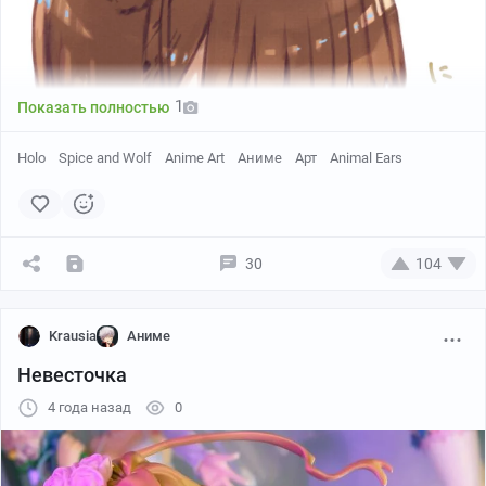
1
Показать полностью
Holo
Spice and Wolf
Anime Art
Аниме
Арт
Animal Ears
30
104
Krausia
Аниме
Невесточка
4 года назад
0