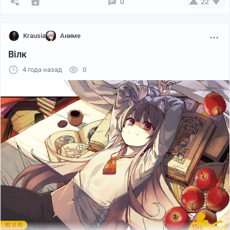
0
22
Krausia
Аниме
Вiлк
4 года назад
0