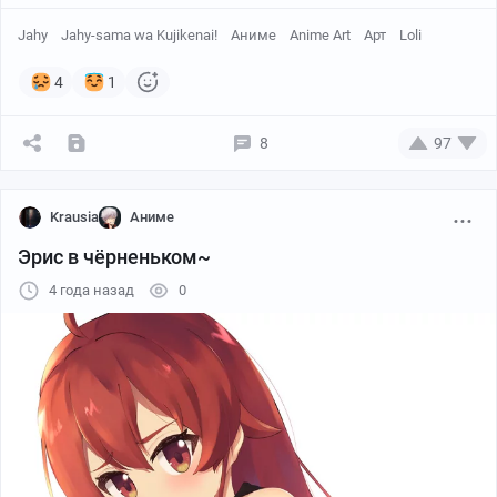
Jahy
Jahy-sama wa Kujikenai!
Аниме
Anime Art
Арт
Loli
4
1
8
97
Krausia
Аниме
Эрис в чёрненьком~
4 года назад
0
pixiv