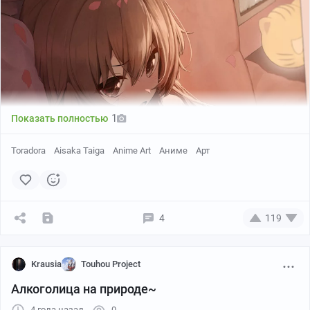
1
Показать полностью
Toradora
Aisaka Taiga
Anime Art
Аниме
Арт
4
119
Krausia
Touhou Project
Алкоголица на природе~
4 года назад
0