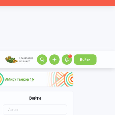
1
Войти
#Миру танков 16
Войти