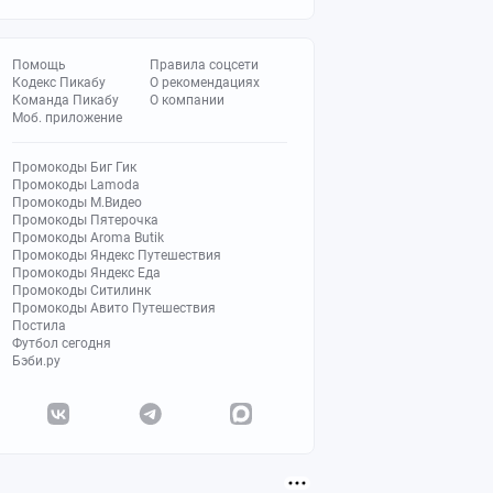
Помощь
Правила соцсети
Кодекс Пикабу
О рекомендациях
Команда Пикабу
О компании
Моб. приложение
Промокоды Биг Гик
Промокоды Lamoda
Промокоды М.Видео
Промокоды Пятерочка
Промокоды Aroma Butik
Промокоды Яндекс Путешествия
Промокоды Яндекс Еда
Промокоды Ситилинк
Промокоды Авито Путешествия
Постила
Футбол сегодня
Бэби.ру