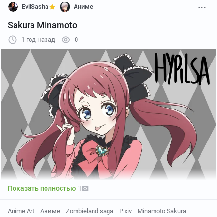
EvilSasha
Аниме
Sakura Minamoto
1 год назад
0
1
Показать полностью
Anime Art
Аниме
Zombieland saga
Pixiv
Minamoto Sakura