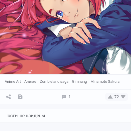
Автор:
Chillzia
Anime Art
Аниме
Zombieland saga
Gimnang
Minamoto Sakura
1
72
Посты не найдены