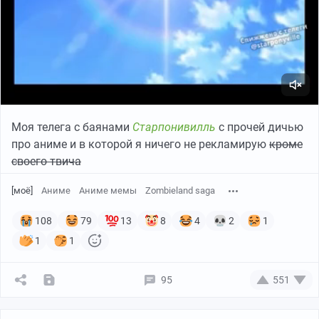
Моя телега с баянами
Старпонивилль
с прочей дичью
про аниме и в которой я ничего не рекламирую
кроме
своего твича
[моё]
Аниме
Аниме мемы
Zombieland saga
108
79
13
8
4
2
1
1
1
95
551