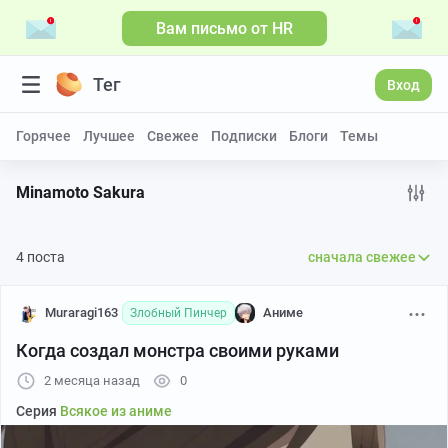
Вам письмо от HR
Больше видео
Тег
Вход
Горячее
Лучшее
Свежее
Подписки
Блоги
Темы
Minamoto Sakura
4 поста
сначала свежее
Muraragi163
Аниме
Злобный Пинчер
Когда создал монстра своими руками
2 месяца назад
0
Серия
Всякое из аниме