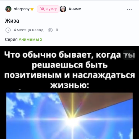
starpony
Аниме
Эй, я умер
Жиза
4 месяца назад
0
Серия
Анимемы 3