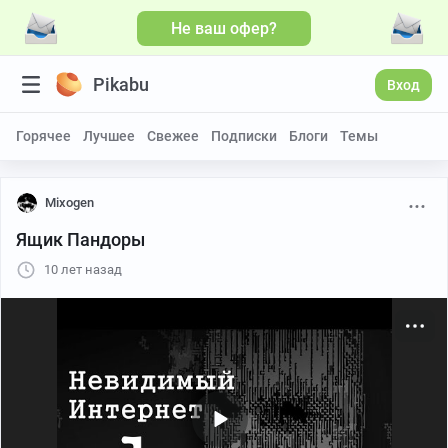
Не ваш офер?
Больше видео
Pikabu
Вход
Горячее
Лучшее
Свежее
Подписки
Блоги
Темы
Mixogen
Ящик Пандоры
10 лет назад