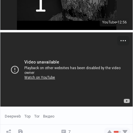
YouTube
12:56
●
Deepweb
Тор
Tor
Видео
7