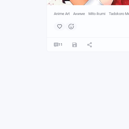
Anime Art
Аниме
Mito ikumi
Tadokoro M
11