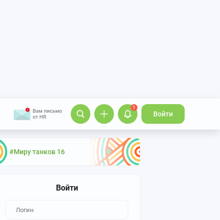
1
Войти
#Миру танков 16
Войти