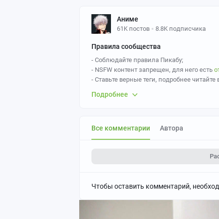
Аниме
61K постов
8.8K подписчика
Правила сообщества
- Соблюдайте правила Пикабу;
- NSFW контент запрещен, для него есть
о
- Ставьте верные теги, подробнее читайте 
- Ставьте верные теги,
Anime art
- основной
Подробнее
Так же желательно указывать персонажа и
- За политоту бан.
- Пожалуйста, не оставляйте
необоснован
Все комментарии
Автора
- Если вы постите картинки, созданные с 
нейросетей";
- Если вы постите картинки, созданные с
Ра
нейросетей
.
- По вопросам работы модераторов сообщ
Чтобы оставить комментарий, необхо