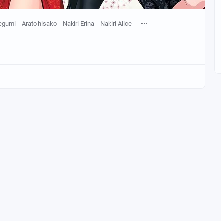
egumi
Arato hisako
Nakiri Erina
Nakiri Alice