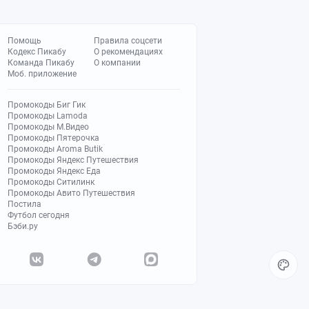
Помощь
Правила соцсети
Кодекс Пикабу
О рекомендациях
Команда Пикабу
О компании
Моб. приложение
Промокоды Биг Гик
Промокоды Lamoda
Промокоды М.Видео
Промокоды Пятерочка
Промокоды Aroma Butik
Промокоды Яндекс Путешествия
Промокоды Яндекс Еда
Промокоды Ситилинк
Промокоды Авито Путешествия
Постила
Футбол сегодня
Бэби.ру