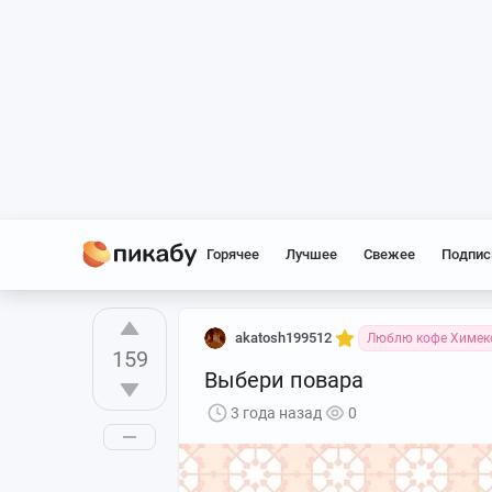
Горячее
Лучшее
Свежее
Подпис
akatosh199512
Люблю кофе Химек
159
Выбери повара
3 года назад
0