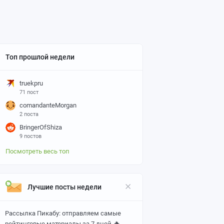
Топ прошлой недели
truekpru
71 пост
comandanteMorgan
2 поста
BringerOfShiza
9 постов
Посмотреть весь топ
Лучшие посты недели
Рассылка Пикабу: отправляем самые
🔥
рейтинговые материалы за 7 дней