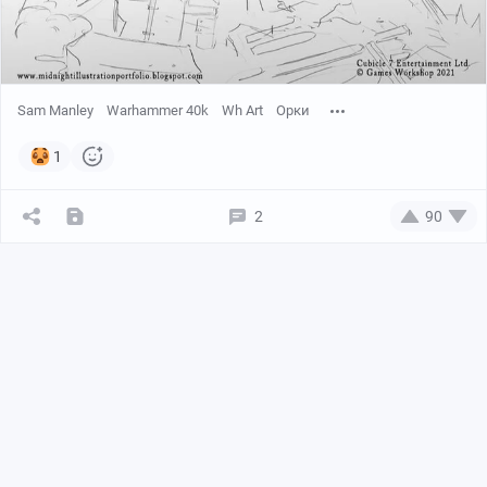
Sam Manley
Warhammer 40k
Wh Art
Орки
1
2
90