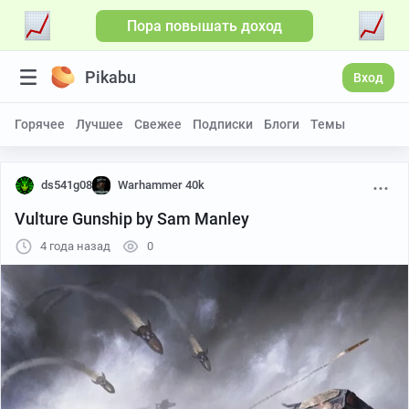
Пора повышать доход
Pikabu
Вход
Горячее
Лучшее
Свежее
Подписки
Блоги
Темы
ds541g08
Warhammer 40k
Vulture Gunship by Sam Manley
4 года назад
0