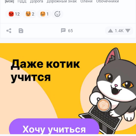
[моё]
ПДД
Дорога
Дорожный знак
Олени
Обочечники
12
2
1
65
1.4K