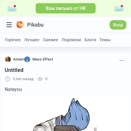
Вам письмо от HR
Pikabu
Вход
Горячее
Лучшее
Свежее
Подписки
Блоги
Темы
Anneri
Mass Effect
Untitled
5 лет назад
0
Nateyou