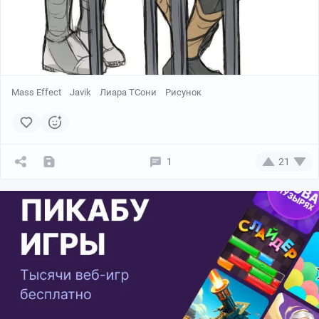
Mass Effect
Javik
Лиара ТСони
Рисунок
1
21