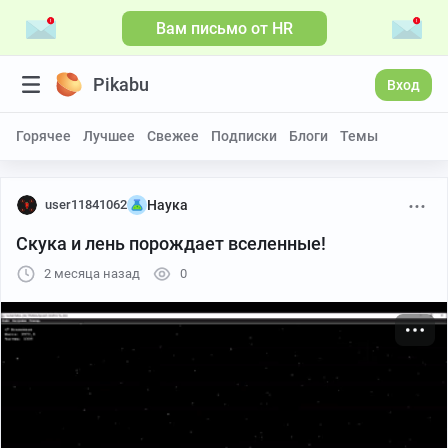
Вам письмо от HR
Больше видео
Pikabu
Вход
Горячее
Лучшее
Свежее
Подписки
Блоги
Темы
user11841062
Наука
Скука и лень порождает вселенные!
2 месяца назад
0