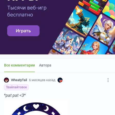
Все комментарии
Автора
WheatyTail
6 месяцев назад
Твайлайтовое
*pat pat <З*