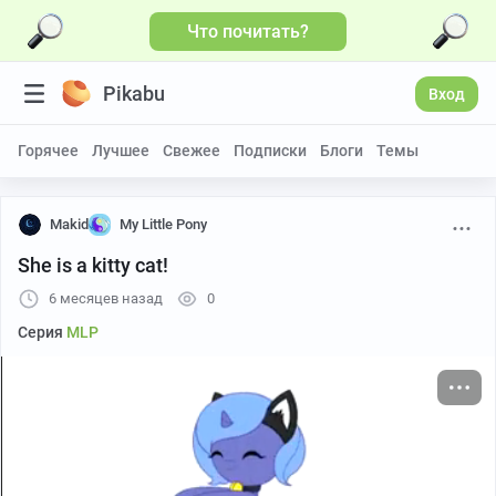
Что почитать?
Больше видео
Pikabu
Вход
Горячее
Лучшее
Свежее
Подписки
Блоги
Темы
Makid
My Little Pony
She is a kitty cat!
6 месяцев назад
0
Серия
MLP